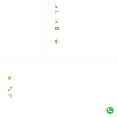
081-225-800-388
Instagram KANABA
M. Haka
Instagram SIYUBA
(Marketing) 0812-
9090-5709
Instagram DONG SO
Customer Care
Youtube
0812-9090-4709
Supplier, Distributor &
Produsen Mesin Laundry
Industri
ALAMAT
Jl. Wonosari KM 8.5 Kuden RT 02, Sitimulyo, Piyungan
Bantul
(0274) 4536 274
kanaba.marketing@gmail.com