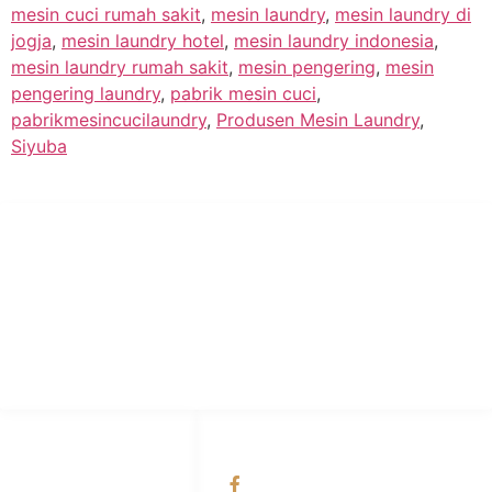
mesin cuci rumah sakit
,
mesin laundry
,
mesin laundry di
jogja
,
mesin laundry hotel
,
mesin laundry indonesia
,
mesin laundry rumah sakit
,
mesin pengering
,
mesin
pengering laundry
,
pabrik mesin cuci
,
pabrikmesincucilaundry
,
Produsen Mesin Laundry
,
Siyuba
PT Hari Mukti Teknik
Pabrik Mesin Laundry Industri Rumah Sakit, Hotel dan Pondok
Pesantren.
HUBUNGI KAMI
OUR NETWORKS
Admin Marketing
Facebook KANABA