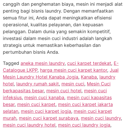
canggih dan penghematan biaya, mesin ini menjadi alat
penting bagi bisnis laundry. Dengan memanfaatkan
semua fitur ini, Anda dapat meningkatkan efisiensi
operasional, kualitas pelayanan, dan kepuasan
pelanggan. Dalam dunia yang semakin kompetitif,
investasi dalam mesin cuci industri adalah langkah
strategis untuk memastikan keberhasilan dan
pertumbuhan bisnis Anda.
Tagged
aneka mesin laundry
,
cuci karpet terdekat
,
E-
Catalogue LKPP
,
harga mesin cuci karpet kantor
,
Jual
Mesin Laundry Hotel Kanaba Jogja
,
Kanaba
,
laundry
hotel
,
laundry rumah sakit
,
mesin cuci
,
Mesin Cuci
berkapasitas besar
,
mesin cuci hotel
,
mesin cuci
infeksius
,
mesin cuci kanaba
,
mesin cuci kapasitas
besar
,
mesin cuci karpet
,
mesin cuci karpet jakarta
selatan
,
mesin cuci karpet jogja
,
mesin cuci karpet
murah
,
mesin cuci karpet surabaya
,
mesin cuci laundry
,
mesin cuci laundry hotel
,
mesin cuci laundry jogja
,