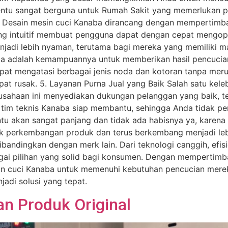
entu sangat berguna untuk Rumah Sakit yang memerlukan pe
dly Desain mesin cuci Kanaba dirancang dengan memperti
ng intuitif membuat pengguna dapat dengan cepat mengope
adi lebih nyaman, terutama bagi mereka yang memiliki masa
ba adalah kemampuannya untuk memberikan hasil pencucian
pat mengatasi berbagai jenis noda dan kotoran tanpa meru
at rusak. 5. Layanan Purna Jual yang Baik Salah satu ke
erusahaan ini menyediakan dukungan pelanggan yang baik, t
tim teknis Kanaba siap membantu, sehingga Anda tidak per
u akan sangat panjang dan tidak ada habisnya ya, karena 
k perkembangan produk dan terus berkembang menjadi leb
ndingkan dengan merk lain. Dari teknologi canggih, efisie
gai pilihan yang solid bagi konsumen. Dengan mempertimb
in cuci Kanaba untuk memenuhi kebutuhan pencucian merek
jadi solusi yang tepat.
n Produk Original