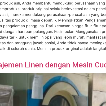
produk asli, Anda membantu mendukung perusahaan yang b
produksi produk original selalu berinvestasi dalam pene
uk asli, mereka mendukung perusahaan-perusahaan yang ber
kualitas produk di masa depan. 7. Meningkatkan Pengalama
an pengalaman pengguna. Dari kemasan hingga fitur-fitur y
 dengan harapan pelanggan. Kesimpulan Menggunakan produ
aya tarik untuk memilih opsi yang lebih murah, manfaat j
itas dan tanggung jawab sosial, Anda tidak hanya meningka
baik di seluruh dunia. Memilih produk original adalah lang
emen Linen dengan Mesin Cuci