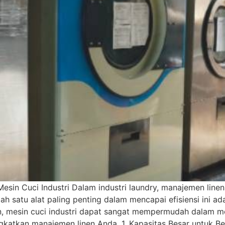
n Cuci Industri Dalam industri laundry, manajemen linen 
h satu alat paling penting dalam mencapai efisiensi ini ad
, mesin cuci industri dapat sangat mempermudah dalam me
ngkatkan manajemen linen Anda. 1. Kapasitas Besar untuk B