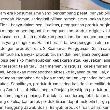
am era konsumerisme yang berkembang pesat, banyak pilih
endah. Namun, seringkali pilihan tersebut merupakan bara
 Tidak hanya dalam segi kualitas, penggunaan produk orig
 mengapa penting untuk menggunakan produk origina : 1. Ku
 Produsen resmi telah melakukan penelitian dan pengemban
tas yang diinginkan. Hal ini berarti bahwa pengguna akan 
n dengan produk tiruan. 2. Keamanan Penggunaan Salah sat
itimbulkan. Banyak produk tiruan tidak menjalani penguji
u bisa berisiko menyebabkan kebakaran atau kerusakan lai
tersebut telah teruji dan memenuhi regulasi keselamatan s
nal, Anda akan mendapatkan akses ke layanan purna jual, g
dungan tambahan dan juga mendapatkan kepastian bahwa j
ukan. Sebaliknya, produk tiruan sering kali tidak memilik
ng Anda beli. 4. Nilai Jangka Panjang Meskipun produk orig
mis dalam jangka panjang. Produk asli cenderung lebih tahan
ng dikeluarkan untuk produk tiruan dapat melebihi harga pr
an Tanggung Jawab Sosial Banyak produk tiruan dihasilkan 