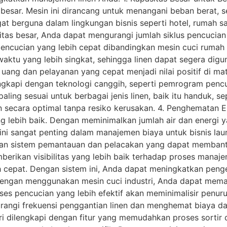
g besar. Mesin ini dirancang untuk menangani beban berat,
ngat berguna dalam lingkungan bisnis seperti hotel, rumah s
sitas besar, Anda dapat mengurangi jumlah siklus pencucia
s pencucian yang lebih cepat dibandingkan mesin cuci ruma
tu yang lebih singkat, sehingga linen dapat segera diguna
 uang dan pelayanan yang cepat menjadi nilai positif di m
engkapi dengan teknologi canggih, seperti pemrogram penc
ng sesuai untuk berbagai jenis linen, baik itu handuk, sepr
n secara optimal tanpa resiko kerusakan. 4. Penghematan En
ng lebih baik. Dengan meminimalkan jumlah air dan energi 
ni sangat penting dalam manajemen biaya untuk bisnis la
engan sistem pemantauan dan pelacakan yang dapat memba
emberikan visibilitas yang lebih baik terhadap proses manaj
h cepat. Dengan sistem ini, Anda dapat meningkatkan penge
Dengan menggunakan mesin cuci industri, Anda dapat mema
ses pencucian yang lebih efektif akan meminimalisir penu
urangi frekuensi penggantian linen dan menghemat biaya d
tri dilengkapi dengan fitur yang memudahkan proses sortir 