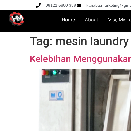
08122 5800 388
kanaba.marketing@gma
Home
About
Visi, Misi
Tag:
mesin laundry
Kelebihan Menggunakan