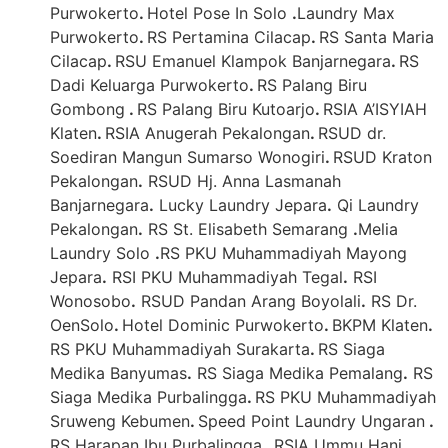
Purwokerto
.
Hotel Pose In Solo
.
Laundry Max
Purwokerto
.
RS Pertamina Cilacap
.
RS Santa Maria
Cilacap
.
RSU Emanuel Klampok Banjarnegara
.
RS
Dadi Keluarga Purwokerto
.
RS Palang Biru
Gombong
.
RS Palang Biru Kutoarjo
.
RSIA A’ISYIAH
Klaten
.
RSIA Anugerah Pekalongan
.
RSUD dr.
Soediran Mangun Sumarso Wonogiri
.
RSUD Kraton
Pekalongan
.
RSUD Hj. Anna Lasmanah
Banjarnegara
.
Lucky Laundry Jepara
.
Qi Laundry
Pekalongan
.
RS St. Elisabeth Semarang
.
Melia
Laundry Solo
.
RS PKU Muhammadiyah Mayong
Jepara
.
RSI PKU Muhammadiyah Tegal
.
RSI
Wonosobo
.
RSUD Pandan Arang Boyolali
.
RS Dr.
OenSolo
.
Hotel Dominic Purwokerto
.
BKPM Klaten
.
RS PKU Muhammadiyah Surakarta
.
RS Siaga
Medika Banyumas
.
RS Siaga Medika Pemalang
.
RS
Siaga Medika Purbalingga
.
RS PKU Muhammadiyah
Sruweng Kebumen
.
Speed Point Laundry Ungaran
.
RS Harapan Ibu Purbalingga
.
RSIA Ummu Hani