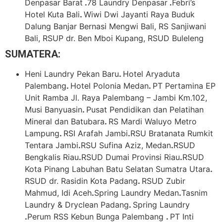
Denpasar Barat
.
78 Laundry Denpasar
.
Febri’s
Hotel Kuta Bali
.
Wiwi Dwi Jayanti Raya Buduk
Dalung Banjar Bernasi Mengwi Bali, RS Sanjiwani
Bali, RSUP dr. Ben Mboi Kupang, RSUD Buleleng
SUMATERA:
Heni Laundry Pekan Baru
.
Hotel Aryaduta
Palembang
.
Hotel Polonia Medan
.
PT Pertamina EP
Unit Ramba Jl. Raya Palembang – Jambi Km.102,
Musi Banyuasin
.
Pusat Pendidikan dan Pelatihan
Mineral dan Batubara
.
RS Mardi Waluyo Metro
Lampung
.
RSI Arafah Jambi
.
RSU Bratanata Rumkit
Tentara Jambi
.
RSU Sufina Aziz, Medan
.
RSUD
Bengkalis Riau
.
RSUD Dumai Provinsi Riau
.
RSUD
Kota Pinang Labuhan Batu Selatan Sumatra Utara
.
RSUD dr. Rasidin Kota Padang
.
RSUD Zubir
Mahmud, Idi Aceh
.
Spring Laundry Medan
.
Tasnim
Laundry & Dryclean Padang
.
Spring Laundry
.
Perum RSS Kebun Bunga Palembang
.
PT Inti