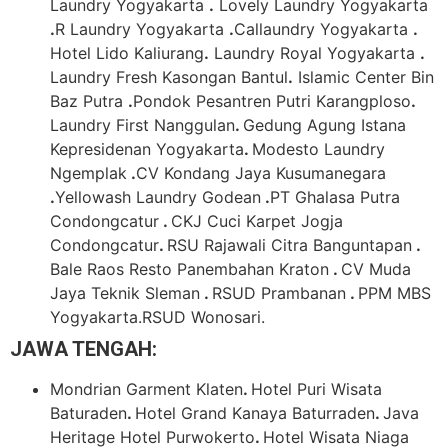
Laundry Yogyakarta
.
Lovely Laundry Yogyakarta
.
R Laundry Yogyakarta
.
Callaundry Yogyakarta
.
Hotel Lido Kaliurang
.
Laundry Royal Yogyakarta
.
Laundry Fresh Kasongan Bantul
.
Islamic Center Bin
Baz Putra
.
Pondok Pesantren Putri Karangploso
.
Laundry First Nanggulan
.
Gedung Agung Istana
Kepresidenan Yogyakarta
.
Modesto Laundry
Ngemplak
.
CV Kondang Jaya Kusumanegara
.
Yellowash Laundry Godean
.
PT Ghalasa Putra
Condongcatur
.
CKJ Cuci Karpet Jogja
Condongcatur
.
RSU Rajawali Citra Banguntapan
.
Bale Raos Resto Panembahan Kraton
.
CV Muda
Jaya Teknik Sleman
.
RSUD Prambanan
.
PPM MBS
Yogyakarta.RSUD Wonosari.
JAWA TENGAH:
Mondrian Garment Klaten
.
Hotel Puri Wisata
Baturaden
.
Hotel Grand Kanaya Baturraden
.
Java
Heritage Hotel Purwokerto
.
Hotel Wisata Niaga