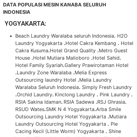
DATA POPULASI MESIN KANABA SELURUH
INDONESIA
YOGYAKARTA
:
Beach Laundry Waralaba seluruh Indonesia
.
H2O
Laundry Yogyakarta
.
Hotel Cakra Kembang
.
Hotel
Cakra Kusuma
.
Hotel Grand Quality
.
Metro Guest
House
.
Hotel Mutiara Malioboro
.
Hotel Sahid
.
Hotel Family Syariah
.
Gallery Prawirotaman Hotel
.
Laundry Zone Waralaba
.
Melia Express
Outsourcing laundry Hotel
.
Melia Laundry
Waralaba Seluruh Indonesia
.
Simply Fresh Laundry
.
Orchid Laundry
.
Kinclong Laundry
.
Pink Laundry
.
RSIA Sakina Idaman
.
RSIA Sadewa
.
RSJ Ghrasia
.
RSUD Wates
.
SMK N 4 Yogyakarta
.
Arba Smile
Outsourcing Laundry Hotel Yogyakarta
.
Mutiara
Laundry Outsourcing Hotel Yogyakarta
.
Pie
Cacing Kecil (Little Worm) Yogyakarta
.
Shine