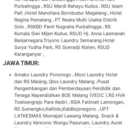
Purbalingga
.
RSU Mardi Rahayu Kudus
.
RSU Islam
Pati
.
Hotel Manohara Borobudur Magelang
.
Hotel
Regina Pemalang
.
PT Reska Multi Usaha Distrik
Solo
.
RSKBD Panti Nugraha Purbalingga
.
RS
Kumala Siwi Mijen Kudus. RSUD Hj. Anna Lasmanah
Banjarnegara.Triyono Laundry Semarang.Hotel
Surya Yudha Park, RS Soeradji Klaten, RSUD
Karanganyar ,
JAWA TIMUR:
Amako Laundry Ponorogo
.
Mooi Laundry Hotel
dan RS Malang
.
Qlos Laundry Malang
.
Pusat
Pengembangan dan Pemberdayaan Pendidik dan
Tenaga Kependidikan BOE Malang (VEDC )
.
RS HVA
Toeloengrejo Pare Kediri
.
RSIA Fatimah Lamongan
.
RS Sumengko,Kalitidu,KabBojonegoro
.
UPT
LATKESMAS Murnajati Lawang Malang
.
Snack &
Laundry Kencono Wungu Pasuruan
.
Laundry Aurel