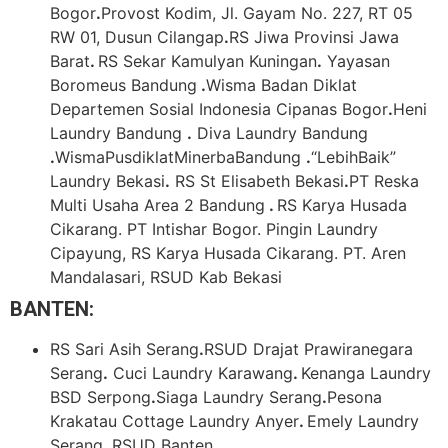
Bogor
.
Provost Kodim, Jl. Gayam No. 227, RT 05
RW 01, Dusun Cilangap
.
RS Jiwa Provinsi Jawa
Barat
.
RS Sekar Kamulyan Kuningan
.
Yayasan
Boromeus Bandung
.
Wisma Badan Diklat
Departemen Sosial Indonesia Cipanas Bogor
.
Heni
Laundry Bandung
.
Diva Laundry Bandung
.
WismaPusdiklatMinerbaBandung
.
“LebihBaik”
Laundry Bekasi
.
RS St Elisabeth Bekasi
.
PT Reska
Multi Usaha Area 2 Bandung
.
RS Karya Husada
Cikarang. PT Intishar Bogor. Pingin Laundry
Cipayung, RS Karya Husada Cikarang. PT. Aren
Mandalasari, RSUD Kab Bekasi
BANTEN:
RS Sari Asih Serang
.
RSUD Drajat Prawiranegara
Serang
.
Cuci Laundry Karawang
.
Kenanga Laundry
BSD Serpong
.
Siaga Laundry Serang
.
Pesona
Krakatau Cottage Laundry Anyer
.
Emely Laundry
Serang. RSUD Banten,