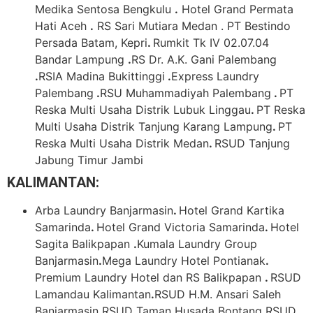
Medika Sentosa Bengkulu
.
Hotel Grand Permata
Hati Aceh
.
RS Sari Mutiara Medan . PT Bestindo
Persada Batam, Kepri
.
Rumkit Tk IV 02.07.04
Bandar Lampung
.
RS Dr. A.K. Gani Palembang
.
RSIA Madina Bukittinggi
.
Express Laundry
Palembang
.
RSU Muhammadiyah Palembang
.
PT
Reska Multi Usaha Distrik Lubuk Linggau
.
PT Reska
Multi Usaha Distrik Tanjung Karang Lampung
.
PT
Reska Multi Usaha Distrik Medan
.
RSUD Tanjung
Jabung Timur Jambi
KALIMANTAN:
Arba Laundry Banjarmasin
.
Hotel Grand Kartika
Samarinda
.
Hotel Grand Victoria Samarinda
.
Hotel
Sagita Balikpapan
.
Kumala Laundry Group
Banjarmasin
.
Mega Laundry Hotel Pontianak
.
Premium Laundry Hotel dan RS Balikpapan
.
RSUD
Lamandau Kalimantan
.
RSUD H.M. Ansari Saleh
Banjarmasin
.
RSUD Taman Husada Bontang
.
RSUD