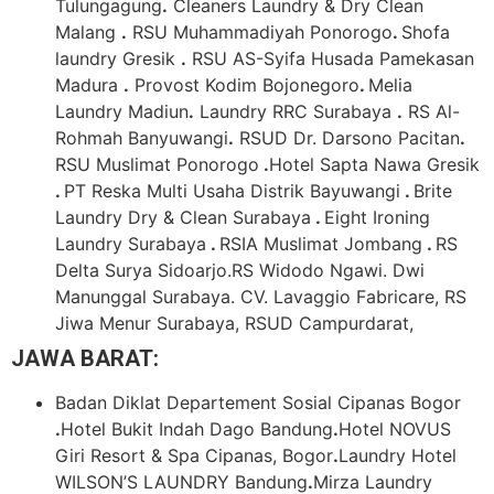
Tulungagung
.
Cleaners Laundry & Dry Clean
Malang
.
RSU Muhammadiyah Ponorogo
.
Shofa
laundry Gresik
.
RSU AS-Syifa Husada Pamekasan
Madura
.
Provost Kodim Bojonegoro
.
Melia
Laundry Madiun
.
Laundry RRC Surabaya
.
RS Al-
Rohmah Banyuwangi
.
RSUD Dr. Darsono Pacitan
.
RSU Muslimat Ponorogo
.
Hotel Sapta Nawa Gresik
.
PT Reska Multi Usaha Distrik Bayuwangi
.
Brite
Laundry Dry & Clean Surabaya
.
Eight Ironing
Laundry Surabaya
.
RSIA Muslimat Jombang
.
RS
Delta Surya Sidoarjo.RS Widodo Ngawi. Dwi
Manunggal Surabaya. CV. Lavaggio Fabricare, RS
Jiwa Menur Surabaya, RSUD Campurdarat,
JAWA BARAT:
Badan Diklat Departement Sosial Cipanas Bogor
.
Hotel Bukit Indah Dago Bandung
.
Hotel NOVUS
Giri Resort & Spa Cipanas, Bogor
.
Laundry Hotel
WILSON’S LAUNDRY Bandung
.
Mirza Laundry