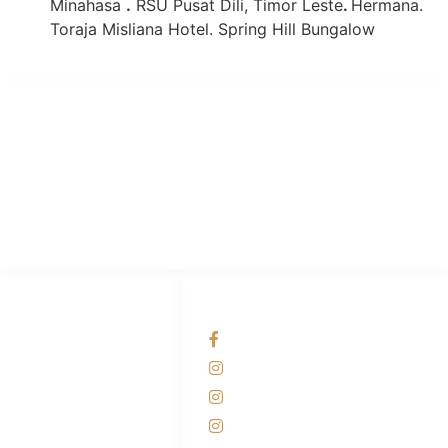
Minahasa
.
RSU Pusat Dili, Timor Leste
.
Hermana.
Toraja Misliana Hotel. Spring Hill Bungalow
PT Hari Mukti Teknik
Pabrik Mesin Laundry Industri Rumah Sakit, Hotel dan Pondok
Pesantren.
HUBUNGI KAMI
OUR NETWORKS
Admin Marketing
Facebook KANABA
081-225-800-388
Instagram KANABA
M. Haka
Instagram SIYUBA
(Marketing) 0812-
9090-5709
Instagram DONG SO