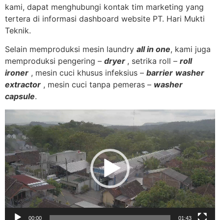
kami, dapat menghubungi kontak tim marketing yang
tertera di informasi dashboard website PT. Hari Mukti
Teknik.
Selain memproduksi mesin laundry
all in one
, kami juga
memproduksi pengering –
dryer
, setrika roll –
roll
ironer
, mesin cuci khusus infeksius –
barrier
washer
extractor
, mesin cuci tanpa pemeras –
washer
capsule
.
Video
Player
00:00
01:43