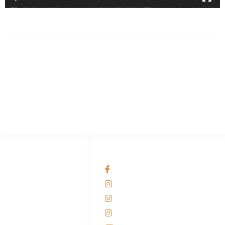
PT Hari Mukti Teknik
Pabrik Mesin Laundry Industri Rumah Sakit, Hotel dan Pondok
Pesantren.
HUBUNGI KAMI
OUR NETWORKS
Admin Marketing
Facebook KANABA
081-225-800-388
Instagram KANABA
M. Haka
Instagram SIYUBA
(Marketing) 0812-
9090-5709
Instagram DONG SO