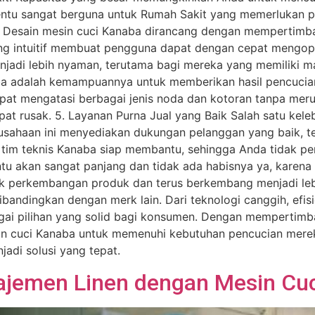
entu sangat berguna untuk Rumah Sakit yang memerlukan pe
dly Desain mesin cuci Kanaba dirancang dengan memperti
ng intuitif membuat pengguna dapat dengan cepat mengope
adi lebih nyaman, terutama bagi mereka yang memiliki masa
ba adalah kemampuannya untuk memberikan hasil pencucian
pat mengatasi berbagai jenis noda dan kotoran tanpa meru
at rusak. 5. Layanan Purna Jual yang Baik Salah satu ke
erusahaan ini menyediakan dukungan pelanggan yang baik, t
tim teknis Kanaba siap membantu, sehingga Anda tidak per
u akan sangat panjang dan tidak ada habisnya ya, karena 
k perkembangan produk dan terus berkembang menjadi leb
ndingkan dengan merk lain. Dari teknologi canggih, efisie
gai pilihan yang solid bagi konsumen. Dengan mempertimb
in cuci Kanaba untuk memenuhi kebutuhan pencucian merek
jadi solusi yang tepat.
emen Linen dengan Mesin Cuci