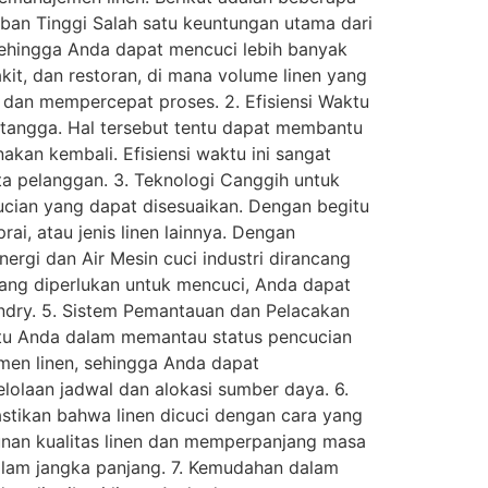
eban Tinggi Salah satu keuntungan utama dari
 sehingga Anda dapat mencuci lebih banyak
akit, dan restoran, di mana volume linen yang
n dan mempercepat proses. 2. Efisiensi Waktu
h tangga. Hal tersebut tentu dapat membantu
kan kembali. Efisiensi waktu ini sangat
ata pelanggan. 3. Teknologi Canggih untuk
ucian yang dapat disesuaikan. Dengan begitu
ai, atau jenis linen lainnya. Dengan
ergi dan Air Mesin cuci industri dirancang
yang diperlukan untuk mencuci, Anda dapat
undry. 5. Sistem Pemantauan dan Pelacakan
ntu Anda dalam memantau status pencucian
emen linen, sehingga Anda dapat
lolaan jadwal dan alokasi sumber daya. 6.
stikan bahwa linen dicuci dengan cara yang
runan kualitas linen dan memperpanjang masa
alam jangka panjang. 7. Kemudahan dalam