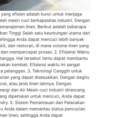
yang efisien adalah kunci untuk menjaga
alah mesin cuci berkapasitas industri. Dengan
manajemen linen. Berikut adalah beberapa
eban Tinggi Salah satu keuntungan utama dari
 sehingga Anda dapat mencuci lebih banyak
akit, dan restoran, di mana volume linen yang
n dan mempercepat proses. 2. Efisiensi Waktu
h tangga. Hal tersebut tentu dapat membantu
kan kembali. Efisiensi waktu ini sangat
ata pelanggan. 3. Teknologi Canggih untuk
ucian yang dapat disesuaikan. Dengan begitu
ai, atau jenis linen lainnya. Dengan
ergi dan Air Mesin cuci industri dirancang
yang diperlukan untuk mencuci, Anda dapat
undry. 5. Sistem Pemantauan dan Pelacakan
ntu Anda dalam memantau status pencucian
emen linen, sehingga Anda dapat