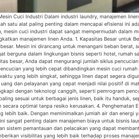
n Cuci Industri Dalam industri laundry, manajemen linen 
h satu alat paling penting dalam mencapai efisiensi ini ad
, mesin cuci industri dapat sangat mempermudah dalam me
ngkatkan manajemen linen Anda. 1. Kapasitas Besar untuk B
g besar. Mesin ini dirancang untuk menangani beban berat,
ngat berguna dalam lingkungan bisnis seperti hotel, rumah s
sitas besar, Anda dapat mengurangi jumlah siklus pencucia
s pencucian yang lebih cepat dibandingkan mesin cuci ruma
tu yang lebih singkat, sehingga linen dapat segera diguna
 uang dan pelayanan yang cepat menjadi nilai positif di m
engkapi dengan teknologi canggih, seperti pemrogram penc
ng sesuai untuk berbagai jenis linen, baik itu handuk, sepr
n secara optimal tanpa resiko kerusakan. 4. Penghematan En
ng lebih baik. Dengan meminimalkan jumlah air dan energi 
ni sangat penting dalam manajemen biaya untuk bisnis la
engan sistem pemantauan dan pelacakan yang dapat memba
emberikan visibilitas yang lebih baik terhadap proses manaj