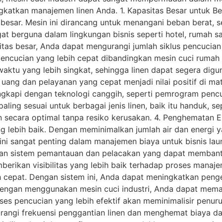
ngkatkan manajemen linen Anda. 1. Kapasitas Besar untuk B
g besar. Mesin ini dirancang untuk menangani beban berat,
ngat berguna dalam lingkungan bisnis seperti hotel, rumah s
sitas besar, Anda dapat mengurangi jumlah siklus pencucia
s pencucian yang lebih cepat dibandingkan mesin cuci ruma
tu yang lebih singkat, sehingga linen dapat segera diguna
 uang dan pelayanan yang cepat menjadi nilai positif di m
engkapi dengan teknologi canggih, seperti pemrogram penc
ng sesuai untuk berbagai jenis linen, baik itu handuk, sepr
n secara optimal tanpa resiko kerusakan. 4. Penghematan En
ng lebih baik. Dengan meminimalkan jumlah air dan energi 
ni sangat penting dalam manajemen biaya untuk bisnis la
engan sistem pemantauan dan pelacakan yang dapat memba
emberikan visibilitas yang lebih baik terhadap proses manaj
h cepat. Dengan sistem ini, Anda dapat meningkatkan penge
Dengan menggunakan mesin cuci industri, Anda dapat mema
ses pencucian yang lebih efektif akan meminimalisir penu
urangi frekuensi penggantian linen dan menghemat biaya d