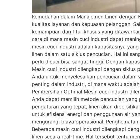
Kemudahan dalam Manajemen Linen dengan Mesi
kualitas layanan dan kepuasan pelanggan. Sala
kemampuan dan fitur khusus yang ditawarkan
cara di mana mesin cuci industri dapat meni
mesin cuci industri adalah kapasitasnya yan
linen dalam satu siklus pencucian. Hal ini sa
perlu dicuci bisa sangat tinggi. Dengan kapa
Mesin cuci industri dilengkapi dengan siklu
Anda untuk menyelesaikan pencucian dalam wak
penting dalam industri, di mana waktu adalah
Pembersihan Optimal Mesin cuci industri dil
Anda dapat memilih metode pencucian yang pali
pengaturan yang tepat, linen akan dibersihka
untuk efisiensi energi dan penggunaan air ya
mengurangi biaya operasional. Penghematan i
Beberapa mesin cuci industri dilengkapi d
linen secara real-time. Hal tersebut tentu m