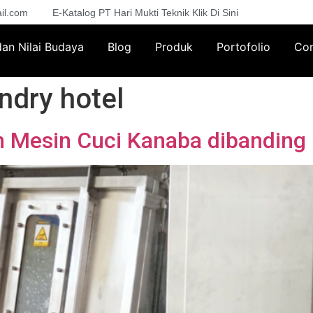
il.com
E-Katalog PT Hari Mukti Teknik Klik Di Sini
 dan Nilai Budaya
Blog
Produk
Portofolio
Con
ndry hotel
 Mesin Cuci Kanaba dibanding 