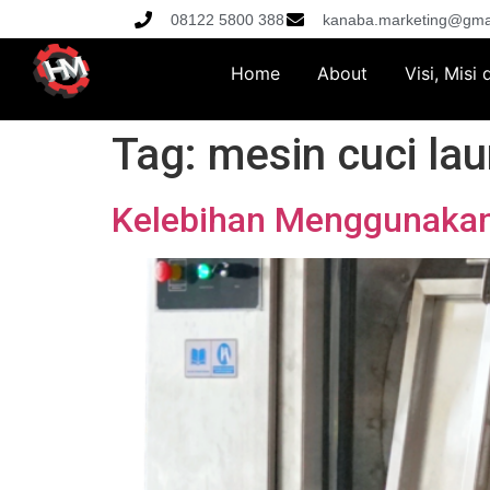
08122 5800 388
kanaba.marketing@gma
Home
About
Visi, Misi
Tag:
mesin cuci lau
Kelebihan Menggunakan