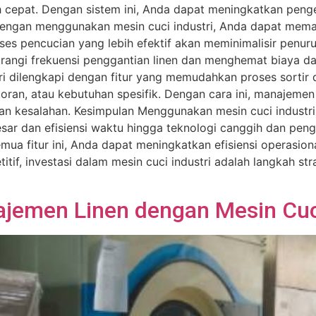
h cepat. Dengan sistem ini, Anda dapat meningkatkan penge
Dengan menggunakan mesin cuci industri, Anda dapat mema
ses pencucian yang lebih efektif akan meminimalisir penu
urangi frekuensi penggantian linen dan menghemat biaya d
tri dilengkapi dengan fitur yang memudahkan proses sortir 
oran, atau kebutuhan spesifik. Dengan cara ini, manajemen l
dan kesalahan. Kesimpulan Menggunakan mesin cuci indus
esar dan efisiensi waktu hingga teknologi canggih dan peng
ua fitur ini, Anda dapat meningkatkan efisiensi operasion
if, investasi dalam mesin cuci industri adalah langkah st
emen Linen dengan Mesin Cuci