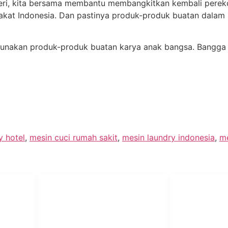
ri, kita bersama membantu membangkitkan kembali pereko
at Indonesia. Dan pastinya produk-produk buatan dalam n
nggunakan produk-produk buatan karya anak bangsa. Bangg
y hotel
,
mesin cuci rumah sakit
,
mesin laundry indonesia
,
me
PT Har
HUBUNGI KAMI
Admin Marketing 081-225-800-
Teknik
A
388
A