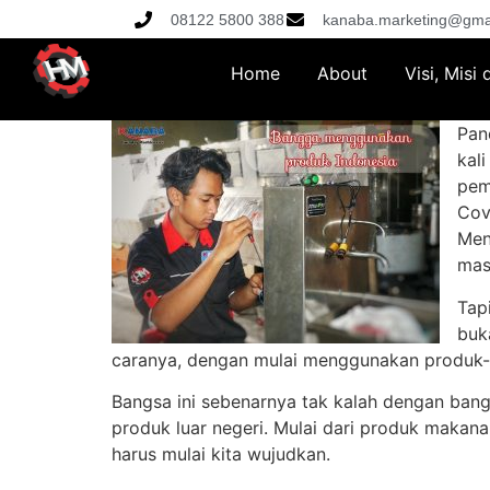
08122 5800 388
kanaba.marketing@gma
Home
About
Visi, Misi
Pan
kal
pem
Cov
Men
mas
Tap
buk
caranya, dengan mulai menggunakan produk-p
Bangsa ini sebenarnya tak kalah dengan ban
produk luar negeri. Mulai dari produk makana
harus mulai kita wujudkan.