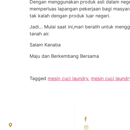
Dengan menggunakan produk asli dalam nege
memperluas lapangan pekerjaan bagi masyarak
tak kalah dengan produk luar negeri.
Jadi… Mulai saat ini,mari beralih untuk me
tanah air.
Salam Kanaba
Maju dan Berkembang Bersama
Tagged
mesin cuci laundry
,
mesin cuci laundr
ALAMAT
OUR NETWORKS
Jl. Wonosari KM 8.5
Facebook KANAB
Kuden RT 02, Sitimulyo,
Instagram KANAB