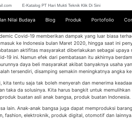
il.com
E-Katalog PT Hari Mukti Teknik Klik Di Sini
 dan Nilai Budaya
Blog
Produk
Portofolio
Con
demic Covid-19 memberikan dampak yang luar biasa terh
i masuk ke Indonesia bulan Maret 2020, hingga saat ini pen
batasan aktifitas masyarakat diberlakukan sebagai upaya 
id-19 ini. Namun efek dari pembatasan itu akhirnya berda
urunnya daya beli masyarakat akibat banyaknya usaha yan
alah tersendiri, disamping semakin meningkatnya angka kema
i, kita tentu saja tak boleh menyerah dan menerima keadaa
an taka da solusinya. Kita harus bangkit untuk memulihkan
roduk buatan asli anak bangsa, produk buatan Indonesia.
gsa lain. Anak-anak bangsa juga dapat memproduksi baran
n, fashion, elektroknik, produk digital, otomotif dan lain