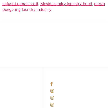
industri rumah sakit
,
Mesin laundry industry hotel
,
mesin
pengering laundry industry
PT Hari Mukti Teknik
Pabrik Mesin Laundry Industri Rumah Sakit, Hotel dan Pondok
Pesantren.
HUBUNGI KAMI
OUR NETWORKS
Admin Marketing
Facebook KANABA
081-225-800-388
Instagram KANABA
M. Haka
Instagram SIYUBA
(Marketing) 0812-
9090-5709
Instagram DONG SO