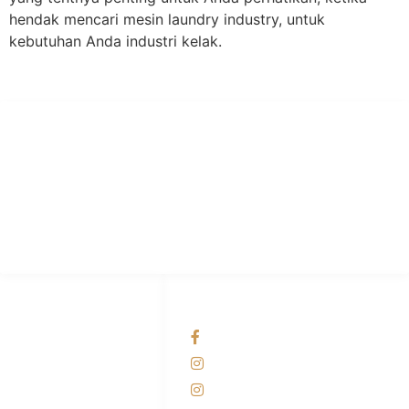
hendak mencari mesin laundry industry, untuk
kebutuhan Anda industri kelak.
PT Hari Mukti Teknik
Pabrik Mesin Laundry Industri Rumah Sakit, Hotel dan Pondok
Pesantren.
HUBUNGI KAMI
OUR NETWORKS
Admin Marketing
Facebook KANABA
081-225-800-388
Instagram KANABA
M. Haka
Instagram SIYUBA
(Marketing) 0812-