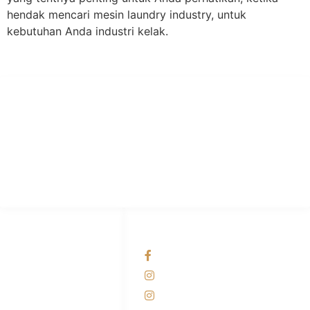
hendak mencari mesin laundry industry, untuk
kebutuhan Anda industri kelak.
PT Hari Mukti Teknik
Pabrik Mesin Laundry Industri Rumah Sakit, Hotel dan Pondok
Pesantren.
HUBUNGI KAMI
OUR NETWORKS
Admin Marketing
Facebook KANABA
081-225-800-388
Instagram KANABA
M. Haka
Instagram SIYUBA
(Marketing) 0812-