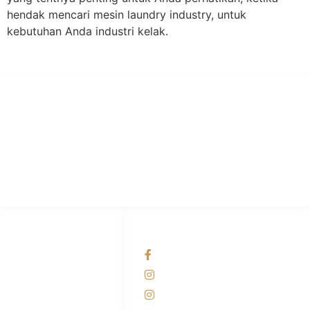
hendak mencari mesin laundry industry, untuk
kebutuhan Anda industri kelak.
PT Hari Mukti Teknik
Pabrik Mesin Laundry Industri Rumah Sakit, Hotel dan Pondok
Pesantren.
HUBUNGI KAMI
OUR NETWORKS
Admin Marketing
Facebook KANABA
081-225-800-388
Instagram KANABA
M. Haka
Instagram SIYUBA
(Marketing) 0812-