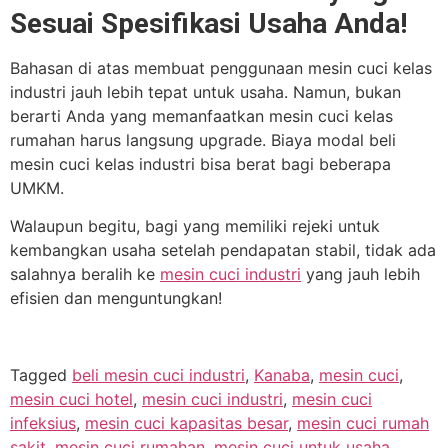
Sesuai Spesifikasi Usaha Anda!
Bahasan di atas membuat penggunaan mesin cuci kelas
industri jauh lebih tepat untuk usaha. Namun, bukan
berarti Anda yang memanfaatkan mesin cuci kelas
rumahan harus langsung upgrade. Biaya modal beli
mesin cuci kelas industri bisa berat bagi beberapa
UMKM.
Walaupun begitu, bagi yang memiliki rejeki untuk
kembangkan usaha setelah pendapatan stabil, tidak ada
salahnya beralih ke
mesin cuci industri
yang jauh lebih
efisien dan menguntungkan!
Tagged
beli mesin cuci industri
,
Kanaba
,
mesin cuci
,
mesin cuci hotel
,
mesin cuci industri
,
mesin cuci
infeksius
,
mesin cuci kapasitas besar
,
mesin cuci rumah
sakit
,
mesin cuci rumahan
,
mesin cuci untuk usaha
,