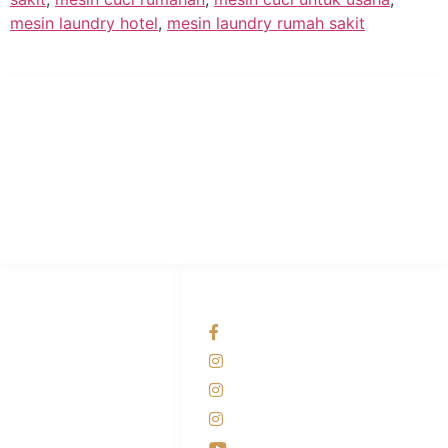
mesin laundry hotel
,
mesin laundry rumah sakit
PT Hari Mukti Teknik
Pabrik Mesin Laundry Industri Rumah Sakit, Hotel dan Pondok
Pesantren.
HUBUNGI KAMI
OUR NETWORKS
Admin Marketing
Facebook KANABA
081-225-800-388
Instagram KANABA
M. Haka
Instagram SIYUBA
(Marketing) 0812-
9090-5709
Instagram DONG SO
Customer Care
Youtube