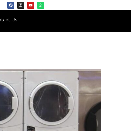
tact Us