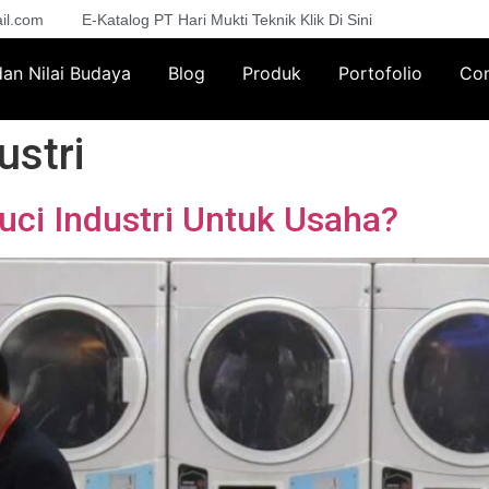
il.com
E-Katalog PT Hari Mukti Teknik Klik Di Sini
 dan Nilai Budaya
Blog
Produk
Portofolio
Con
ustri
ci Industri Untuk Usaha?