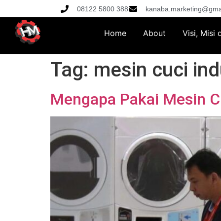
08122 5800 388
kanaba.marketing@gma
Home
About
Visi, Misi
Tag:
mesin cuci ind
Mengapa Pakai Mesin Cu