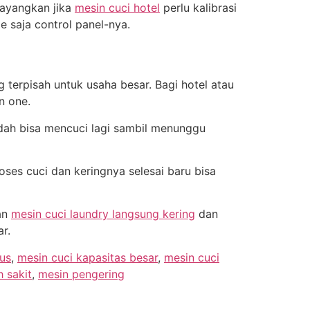
bayangkan jika
mesin cuci hotel
perlu kalibrasi
le saja control panel-nya.
terpisah untuk usaha besar. Bagi hotel atau
n one.
udah bisa mencuci lagi sambil menunggu
ses cuci dan keringnya selesai baru bisa
aan
mesin cuci laundry langsung kering
dan
r.
ius
,
mesin cuci kapasitas besar
,
mesin cuci
 sakit
,
mesin pengering