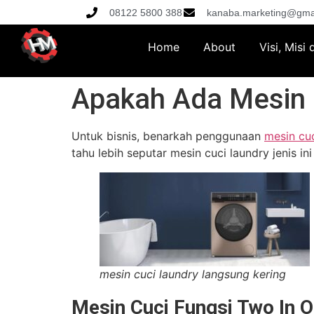
08122 5800 388
kanaba.marketing@gma
Home
About
Visi, Misi
Apakah Ada Mesin 
Untuk bisnis, benarkah penggunaan
mesin cuc
tahu lebih seputar mesin cuci laundry jenis in
mesin cuci laundry langsung kering
Mesin Cuci Fungsi Two In 