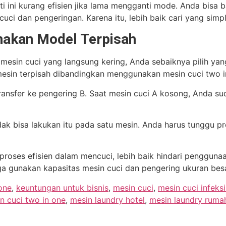
i ini kurang efisien jika lama mengganti mode. Anda bisa 
 cuci dan pengeringan. Karena itu, lebih baik cari yang simp
unakan Model Terpisah
sin cuci yang langsung kering, Anda sebaiknya pilih yang 
mesin terpisah dibandingkan menggunakan mesin cuci two i
transfer ke pengering B. Saat mesin cuci A kosong, Anda s
k bisa lakukan itu pada satu mesin. Anda harus tunggu pro
 proses efisien dalam mencuci, lebih baik hindari penggun
ga gunakan kapasitas mesin cuci dan pengering ukuran besa
one
,
keuntungan untuk bisnis
,
mesin cuci
,
mesin cuci infeks
n cuci two in one
,
mesin laundry hotel
,
mesin laundry rumah