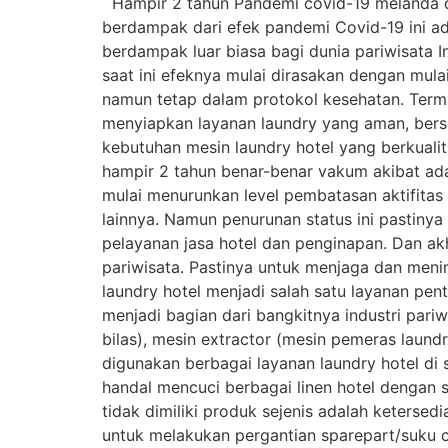
Hampir 2 tahun Pandemi covid-19 melanda dun
berdampak dari efek pandemi Covid-19 ini ada
berdampak luar biasa bagi dunia pariwisata
saat ini efeknya mulai dirasakan dengan mul
namun tetap dalam protokol kesehatan. Termas
menyiapkan layanan laundry yang aman, bersih
kebutuhan mesin laundry hotel yang berkuali
hampir 2 tahun benar-benar vakum akibat ad
mulai menurunkan level pembatasan aktifitas
lainnya. Namun penurunan status ini pastiny
pelayanan jasa hotel dan penginapan. Dan ak
pariwisata. Pastinya untuk menjaga dan meni
laundry hotel menjadi salah satu layanan pent
menjadi bagian dari bangkitnya industri pariw
bilas), mesin extractor (mesin pemeras laundry
digunakan berbagai layanan laundry hotel di 
handal mencuci berbagai linen hotel dengan 
tidak dimiliki produk sejenis adalah keterse
untuk melakukan pergantian sparepart/suku c