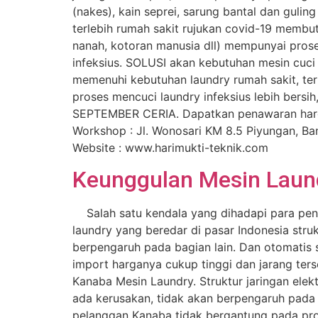
(nakes), kain seprei, sarung bantal dan gulin
terlebih rumah sakit rujukan covid-19 membu
nanah, kotoran manusia dll) mempunyai prose
infeksius. SOLUSI akan kebutuhan mesin cuc
memenuhi kebutuhan laundry rumah sakit, terl
proses mencuci laundry infeksius lebih bers
SEPTEMBER CERIA. Dapatkan penawaran harga 
Workshop : Jl. Wonosari KM 8.5 Piyungan, B
Website : www.harimukti-teknik.com
Keunggulan Mesin Laun
Salah satu kendala yang dihadapi para peng
laundry yang beredar di pasar Indonesia stru
berpengaruh pada bagian lain. Dan otomatis 
import harganya cukup tinggi dan jarang ter
Kanaba Mesin Laundry. Struktur jaringan elek
ada kerusakan, tidak akan berpengaruh pada ba
pelanggan Kanaba tidak bergantung pada prod