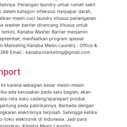
n lainnya. Penangan laundry untuk rumah sakit
dalam kategori infeksius (terpapar darah,
tuhkan mesin cuci laundry khusus penanganan
a washer barrier dirancang khusus untuk
 terkini, Kanaba Washer Barrier menjamin
 September, manfaatkan program spesial
 Marketing Kanaba Mesin Laundry : Office &
0.388 Email : kanaba.marketing@gmail.com
mport
Ini karena sebagian besar mesin-mesin
etika ada kerusakan pada satu bagian, akan
Rata-rata suku cadang/sparepart produk
ergantung pada pabrikannya. Berbeda dengan
ngkaian elektriknya terpisah. Sehingga ketika
o-toko elektronik di Indonesia. Jadi para
terjangkau. Kanaba Mesin Laundry