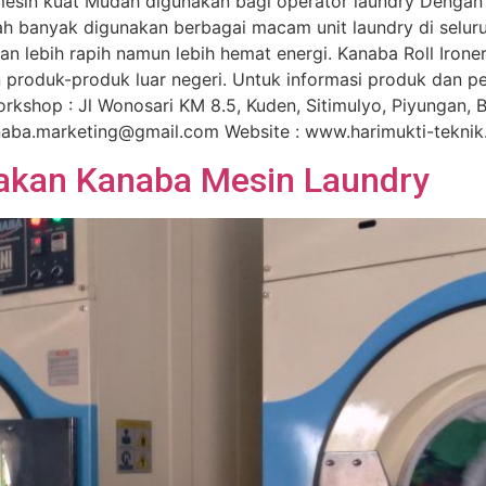
ksi mesin kuat Mudah digunakan bagi operator laundry Deng
ah banyak digunakan berbagai macam unit laundry di seluruh
dan lebih rapih namun lebih hemat energi. Kanaba Roll Iron
 produk-produk luar negeri. Untuk informasi produk dan 
kshop : Jl Wonosari KM 8.5, Kuden, Sitimulyo, Piyungan, 
naba.marketing@gmail.com Website : www.harimukti-tekn
akan Kanaba Mesin Laundry