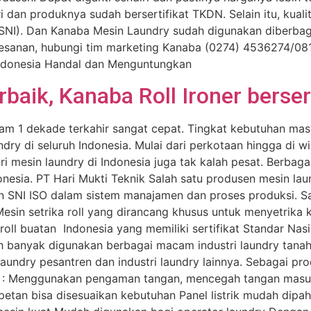
an produknya sudah bersertifikat TKDN. Selain itu, kuali
SNI). Dan Kanaba Mesin Laundry sudah digunakan diberbagai
esanan, hubungi tim marketing Kanaba (0274) 4536274/0
ndonesia Handal dan Menguntungkan
rbaik, Kanaba Roll Ironer berser
am 1 dekade terkahir sangat cepat. Tingkat kebutuhan masy
ndry di seluruh Indonesia. Mulai dari perkotaan hingga di 
i mesin laundry di Indonesia juga tak kalah pesat. Berbag
onesia. PT Hari Mukti Teknik Salah satu produsen mesin l
n SNI ISO dalam sistem manajamen dan proses produksi. Sa
Mesin setrika roll yang dirancang khusus untuk menyetrika k
roll buatan Indonesia yang memiliki sertifikat Standar Nas
lah banyak digunakan berbagai macam industri laundry tana
, laundry pesantren dan industri laundry lainnya. Sebagai pr
i : Menggunakan pengaman tangan, mencegah tangan masu
epetan bisa disesuaikan kebutuhan Panel listrik mudah di