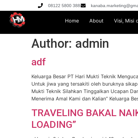
08122 5800 388
kanaba.marketing@gma
Home
About
Visi, Misi
Author:
admin
adf
Keluarga Besar PT Hari Mukti Teknik Mengucap
Untuk jiwa yang tersakiti oleh buruknya sika
Mukti Teknik Silahkan Tinggalkan Ucapan Da
Menerima Amal Kami dan Kalian” Keluarga Bes
TRAVELING BAKAL NAIK
LOADING”