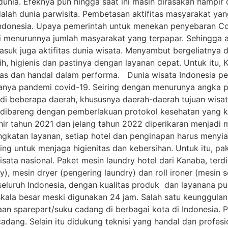
ia. Efeknya pun hingga saat ini masih dirasakan hampir d
lah dunia parwisita. Pembetasan aktifitas masyarakat yan
 Indonesia. Upaya pemerintah untuk menekan penyebaran C
ai menurunnya jumlah masyarakat yang terpapar. Sehingga a
uk juga aktifitas dunia wisata. Menyambut bergeliatnya du
, higienis dan pastinya dengan layanan cepat. Untuk itu, 
tas dan handal dalam performa. Dunia wisata Indonesia per
anya pandemi covid-19. Seiring dengan menurunya angka p
 di beberapa daerah, khususnya daerah-daerah tujuan wisat
a dibareng dengan pemberlakuan protokol kesehatan yang k
hir tahun 2021 dan jelang tahun 2022 diperikaran menjadi
ngkatan layanan, setiap hotel dan penginapan harus menyia
ing untuk menjaga higienitas dan kebersihan. Untuk itu, pa
isata nasional. Paket mesin laundry hotel dari Kanaba, terd
), mesin dryer (pengering laundry) dan roll ironer (mesin s
seluruh Indonesia, dengan kualitas produk dan layanana pu
skala besar meski digunakan 24 jam. Salah satu keunggulan
diaan sparepart/suku cadang di berbagai kota di Indonesia.
adang. Selain itu didukung teknisi yang handal dan profes