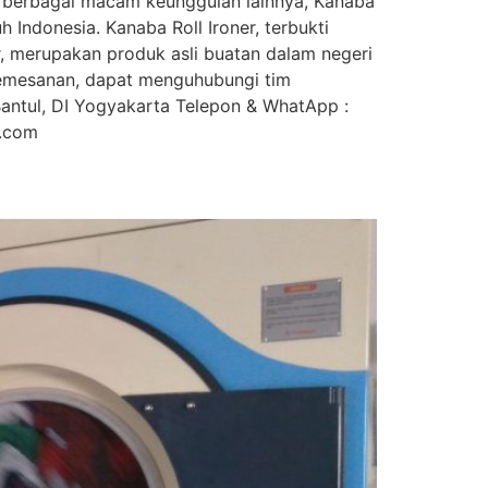
an berbagai macam keunggulan lainnya, Kanaba
 Indonesia. Kanaba Roll Ironer, terbukti
er, merupakan produk asli buatan dalam negeri
pemesanan, dapat menguhubungi tim
Bantul, DI Yogyakarta Telepon & WhatApp :
ik.com