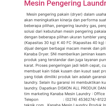
Mesin Pengering Laundry
Mesin pengering pakain (dryer) dalam usaha 
akan meningkatkan kinerja dan performa suatu 
beberapa pilihan, pengering laundry gas, pen
solusi dari kebutuhan mesin pengering pakai
dengan beberapa pilihan ukuran tumbler yang 
(Kapasitas 30 kg) K 40 FC (Kapasitas 40 kg) 
dijual dengan berbagai macam merek dan pili
Kanaba Dryer. SNI memberikan jaminan keam
produk yang terstandar dan juga layanan purna
karat. Proses pengeringan jadi lebih cepat,
membuat kain tidak kusam dan kusut saat pro
yang tidak dimiliki produk lain adalah garans
laundry. Selain itu garansi ini membuktikan k
laundry. Dapatkan DISKON ALL PRODUK DAN 
tim marketing Kanaba Mesin Laundry : Office 
Telepon : (0274) 4536274/-812
teknik.com Kanaba Mesin Laundry Produk I