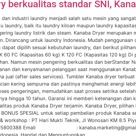
 berkualitas standar SNI, Kan
dan industri laundry menjadi salah satu mesin yang sanga
laundry, baik itu laundry kiloan maupun laundry kapasitas b
gering laundry listrik dan steam. Kanaba Dryer merupakan 
an. Dirancang untuk laundry Indonesia. Mudah penggunaan
dapat dipilih sesuai kebutuhan laundry, dan berikut pilihan
K 60 FC (Kapasitas 60 kg) K 120 FC (Kapasitas 120 kg) Di 
han. Namun mesin pengering berkualitas dan berStandar Na
anan dan kenyamanan pelanggan saat menggunakan Kanaba 
 jual (after sales services). Tumbler Kanaba dryer terbuat d
 cucian kering sempurna dan pastinya menghemat energi leb
ses pengeringan, memudahkan saat proses setrika setelah 
inya hingga 10 tahun. Garansi ini memberi ketenangan dan k
ualitas produk Kanaba Dryer terjamin. Kanaba Dryer, pilihan
BONUS SPESIAL untuk setiap pembelian produk Kanaba se
& workshop : PT Hari Mukti Teknik, Jl Wonosari KM 8.5 Piy
25800388 Email : kanaba.marketing@gmai
ndonesia, Handal dan Menguntungkan