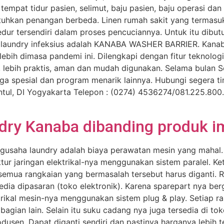
g tempat tidur pasien, selimut, baju pasien, baju operasi da
tuhkan penangan berbeda. Linen rumah sakit yang termasuk 
dur tersendiri dalam proses pencuciannya. Untuk itu dibu
i laundry infeksius adalah KANABA WASHER BARRIER. Kanab
ebih dimasa pandemi ini. Dilengkapi dengan fitur teknologi
ih, lebih praktis, aman dan mudah digunakan. Selama bulan
spesial dan program menarik lainnya. Hubungi segera tim
antul, DI Yogyakarta Telepon : (0274) 4536274/081.225.80
dry Kanaba dibanding produk i
usaha laundry adalah biaya perawatan mesin yang mahal. 
ktur jaringan elektrikal-nya menggunakan sistem paralel. K
semua rangkaian yang bermasalah tersebut harus diganti. 
sedia dipasaran (toko elektronik). Karena sparepart nya b
trikal mesin-nya menggunakan sistem plug & play. Setiap ra
gian lain. Selain itu suku cadang nya juga tersedia di tok
usen. Dapat diganti sendiri dan pastinya harganya lebih 