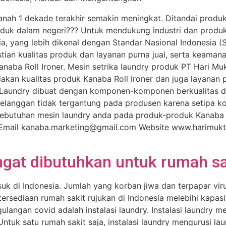
ah 1 dekade terakhir semakin meningkat. Ditandai produk
duk dalam negeri??? Untuk mendukung industri dan produ
a, yang lebih dikenal dengan Standar Nasional Indonesia (
stian kualitas produk dan layanan purna jual, serta keama
aba Roll Ironer. Mesin setrika laundry produk PT Hari Muk
dakan kualitas produk Kanaba Roll Ironer dan juga layanan 
Laundry dibuat dengan komponen-komponen berkualitas da
pelanggan tidak tergantung pada produsen karena setipa 
 kebutuhan mesin laundry anda pada produk-produk Kanaba 
ail kanaba.marketing@gmail.com Website www.harimukti-
ngat dibutuhkan untuk rumah sa
 di Indonesia. Jumlah yang korban jiwa dan terpapar viru
rsediaan rumah sakit rujukan di Indonesia melebihi kapasita
langan covid adalah instalasi laundry. Instalasi laundry 
ntuk satu rumah sakit saja, instalasi laundry mengurusi l