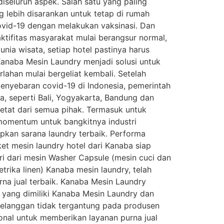
iseluruh aspek. Salah satu yang paling
g lebih disarankan untuk tetap di rumah
ovid-19 dengan melakukan vaksinasi. Dan
ktifitas masyarakat mulai berangsur normal,
nia wisata, setiap hotel pastinya harus
Kanaba Mesin Laundry menjadi solusi untuk
lahan mulai bergeliat kembali. Setelah
enyebaran covid-19 di Indonesia, pemerintah
a, seperti Bali, Yogyakarta, Bandung dan
etat dari semua pihak. Termasuk untuk
 momentum untuk bangkitnya industri
pkan sarana laundry terbaik. Performa
ket mesin laundry hotel dari Kanaba siap
iri dari mesin Washer Capsule (mesin cuci dan
etrika linen) Kanaba mesin laundry, telah
rna jual terbaik. Kanaba Mesin Laundry
 yang dimiliki Kanaba Mesin Laundry dan
 Pelanggan tidak tergantung pada produsen
ional untuk memberikan layanan purna jual