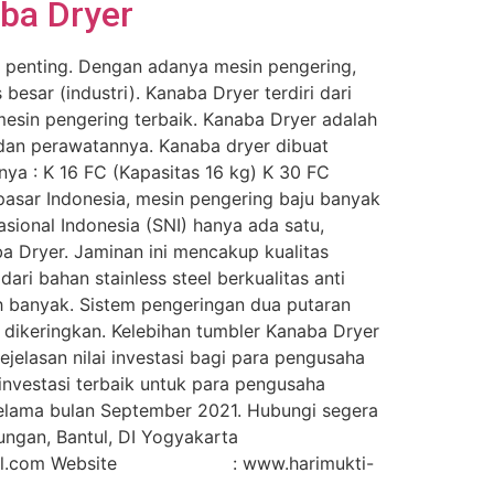
aba Dryer
t penting. Dengan adanya mesin pengering,
esar (industri). Kanaba Dryer terdiri dari
mesin pengering terbaik. Kanaba Dryer adalah
 dan perawatannya. Kanaba dryer dibuat
nya : K 16 FC (Kapasitas 16 kg) K 30 FC
pasar Indonesia, mesin pengering baju banyak
sional Indonesia (SNI) hanya ada satu,
Dryer. Jaminan ini mencakup kualitas
ari bahan stainless steel berkualitas anti
ih banyak. Sistem pengeringan dua putaran
dikeringkan. Kelebihan tumbler Kanaba Dryer
ejelasan nilai investasi bagi para pengusaha
 investasi terbaik untuk para pengusaha
lama bulan September 2021. Hubungi segera
ungan, Bantul, DI Yogyakarta
l.com Website : www.harimukti-