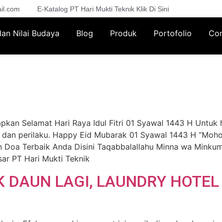
il.com
E-Katalog PT Hari Mukti Teknik Klik Di Sini
 dan Nilai Budaya
Blog
Produk
Portofolio
Con
kan Selamat Hari Raya Idul Fitri 01 Syawal 1443 H Untuk h
p dan perilaku. Happy Eid Mubarak 01 Syawal 1443 H “Mohon
n Doa Terbaik Anda Disini Taqabbalallahu Minna wa Minkum
ar PT Hari Mukti Teknik
 DAUN LAGI, LAUNDRY HOTEL 