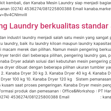
kit kembali, dan Kanaba Mesin Laundry siap menjadi bagian
esanan (0274) 4536274/081225800388 Email kanaba.marke
?v=Bv4CNImviII
g Laundry berkualitas standar
dan industri laundry menjadi salah satu mesin yang sangat
laundry, baik itu laundry kiloan maupun laundry kapasitas 
i macam merek dan pilihan. Namun mesin pengering berkua
yer terdiri dari beberapa pilihan, pengering laundry gas, 
naba Dryer adalah solusi dari kebutuhan mesin pengering p
ryer dibuat dengan beberapa pilihan ukuran tumbler yang
kg 2. Kanaba Dryer 30 kg 3. Kanaba Dryer 40 kg 4. Kanaba 
a Dryer 100 kg 10. Kanaba Dryer 120 kg Sistem pemanasan
 kusam saat proses pengeringan. Kanaba Dryer mesin penger
formasi produk dan pemesanan : Office&Workshop : PT Hari
 (0274) 4536274/081225800388 Email : kana