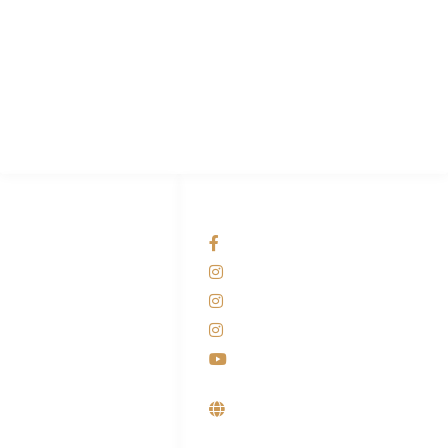
PT Hari Mukti Teknik
Pabrik Mesin Laundry Industri Rumah Sakit, Hotel dan Pondok
Pesantren.
HUBUNGI KAMI
OUR NETWORKS
Admin Marketing
Facebook KANABA
081-225-800-388
Instagram KANABA
M. Haka
Instagram SIYUBA
(Marketing) 0812-
9090-5709
Instagram DONG SO
Customer Care
Youtube
0812-9090-4709
Supplier, Distributor &
Produsen Mesin Laundry
Industri