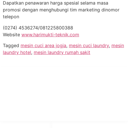
Dapatkan penawaran harga spesial selama masa
promosi dengan menghubungi tim marketing dinomor
telepon
(0274) 4536274/081225800388
Website
www.harimukti-teknik.com
Tagged
mesin cuci area jogja
,
mesin cuci laundry
,
mesin
laundry hotel
,
mesin laundry rumah sakit
PT Hari Mukti Teknik
Pabrik Mesin Laundry Industri Rumah Sakit, Hotel dan Pondok
Pesantren.