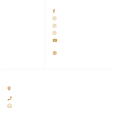
HUBUNGI KAMI
OUR NETWORKS
Admin Marketing
Facebook KANABA
081-225-800-388
Instagram KANABA
M. Haka
Instagram SIYUBA
(Marketing) 0812-
9090-5709
Instagram DONG SO
Customer Care
Youtube
0812-9090-4709
Supplier, Distributor &
Produsen Mesin Laundry
Industri
ALAMAT
Jl. Wonosari KM 8.5 Kuden RT 02, Sitimulyo, Piyungan
Bantul
(0274) 4536 274
kanaba.marketing@gmail.com