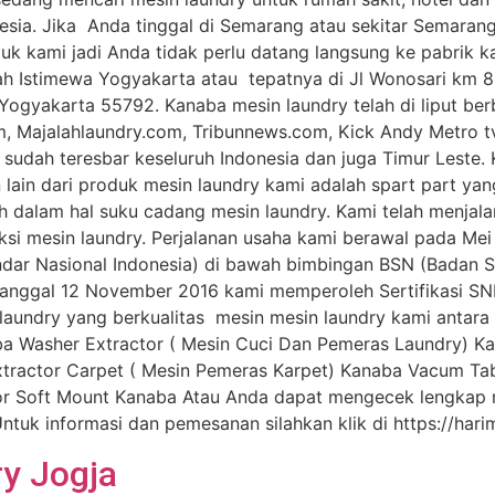
sia. Jika Anda tinggal di Semarang atau sekitar Semarang
k kami jadi Anda tidak perlu datang langsung ke pabrik k
ah Istimewa Yogyakarta atau tepatnya di Jl Wonosari km 8,
a Yogyakarta 55792. Kanaba mesin laundry telah di liput b
com, Majalahlaundry.com, Tribunnews.com, Kick Andy Metro t
sudah teresbar keseluruh Indonesia dan juga Timur Leste.
 lain dari produk mesin laundry kami adalah spart part y
 dalam hal suku cadang mesin laundry. Kami telah menjalan
ksi mesin laundry. Perjalanan usaha kami berawal pada Me
ndar Nasional Indonesia) di bawah bimbingan BSN (Badan Sta
tanggal 12 November 2016 kami memperoleh Sertifikasi SNI-
aundry yang berkualitas mesin mesin laundry kami antara l
naba Washer Extractor ( Mesin Cuci Dan Pemeras Laundry) 
tractor Carpet ( Mesin Pemeras Karpet) Kanaba Vacum Tab
or Soft Mount Kanaba Atau Anda dapat mengecek lengkap m
. Untuk informasi dan pemesanan silahkan klik di https:/
y Jogja