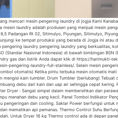
ang mencari mesin pengering laundry di jogja Kami Kanaba
a mesin laundry adalah produsen yang menjual mesin penge
8,5 Padangan Rt 02, Sitimulyo, Piyungan, Sitimulyo, Piyun
unjungi ke tempat produksi yang berada di Jogja ini atau 
 pengering laundry pengering laundry yang berkualitas, k
ISO (Standar Nasional Indonesia) di bawah bimbingan BSN (
ndry gas dan listrik Anda dapat klik di https://harimukti-
sin-pengering-laundry-full-stainless/. Selain mesin penge
tombol otomatis) Ketika pintu terbuka mesin otomatis mat
n mengisi kain tumbler. Drum Tumbler (berlubang) Tebuat da
mbuang debu dari kain dan uap air sehingga cepat kering. 
 Filter Dryer : Sangat simpel dalam membersihkan dan perawa
pu menahan debu yang kecil. Panel Tombol Indikator Penga
ktu pengeringan dan cooling. Saklar Power berfungsi untu
 dan mematikan api pemanas. Thermo Control Suhu Berfung
dah. Untuk Dryer 16 kg Thermo control ada di depan panel,