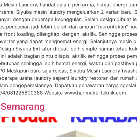
uba Mesin Laundry, handal dalam performa, hemat energi dan
bersama. Siyuba mesin laundry mengeluarkan 2 varian baru,
nyar dengan beberapa keunggulan. Selain design dibuat le
es pencucian jadi lebih bersih dan ampun “merontokan” n
e front loading, dilengkapi dengan akrilik. Sehingga prose
inverter yang dapat menghemat energi. Selanjutnya mesin p
 Design Siyuba Extrator dibuat lebih simple namun tetap ko
 adalah bagian pintu dilapisi akrilik sehingga proses pemer
ebutuhan sehingga lebih hemat energi, waktu dan pastinya 
 Meskipun baru saja releas, Siyuba Mesin Laundry (washer
berapa usaha laundry seperti laundry restoran dan rumah s
lam pengoperasiannya. Dapatkan penawaran harga spesia
274/081225800388 Website www.harimukti-teknik.com
e Semarang