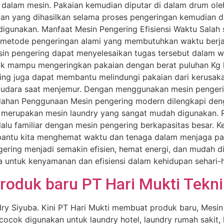
i dalam mesin. Pakaian kemudian diputar di dalam drum ol
n yang dihasilkan selama proses pengeringan kemudian dik
digunakan. Manfaat Mesin Pengering Efisiensi Waktu Salah
an metode pengeringan alami yang membutuhkan waktu be
sin pengering dapat menyelesaikan tugas tersebut dalam w
nik mampu mengeringkan pakaian dengan berat puluhan Kg 
ng juga dapat membantu melindungi pakaian dari kerusaka
di udara saat menjemur. Dengan menggunakan mesin penge
udahan Penggunaan Mesin pengering modern dilengkapi den
y merupakan mesin laundry yang sangat mudah digunakan. 
alu familiar dengan mesin pengering berkapasitas besar. K
antu kita menghemat waktu dan tenaga dalam menjaga pak
ering menjadi semakin efisien, hemat energi, dan mudah d
 untuk kenyamanan dan efisiensi dalam kehidupan sehari-h
roduk baru PT Hari Mukti Tekn
ry Siyuba. Kini PT Hari Mukti membuat produk baru, Mesin
 cocok digunakan untuk laundry hotel, laundry rumah sakit, 