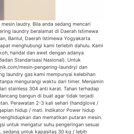
 mesin laudry. Bila anda sedang mencari
ring laundry beralamat di Daerah Istimewa
gan, Bantul, Daerah Istimewa Yogyakarta
dapat menghubungi kami terlebih dahulu. Kami
okoh, handal dan awet dengan adanya
Badan Standarisasi Nasional). Untuk
teknik.com/mesin-pengering-laundry/ dan
ring laundry gas kami mempunyai kelebihan
i tanpa mengurangi waktu dari timer. Menjamin
ri stainless 304 anti karat. Tahan terhadap
Rancang bangun di buat agar tidak terjadi
tan. Perawatan 2-3 kali sehari (handglove /
pian hidup / mati. Indikator Power hidup
k menghidupkan dan mematikan putaran mesin.
si untuk mengatur suhu pengeringan sesuai
 sedang untuk kapasitas 30 kg / lebih