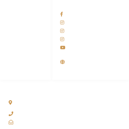
HUBUNGI KAMI
OUR NETWORKS
Admin Marketing
Facebook KANABA
081-225-800-388
Instagram KANABA
M. Haka
Instagram SIYUBA
(Marketing) 0812-
9090-5709
Instagram DONG SO
Customer Care
Youtube
0812-9090-4709
Supplier, Distributor &
Produsen Mesin Laundry
Industri
ALAMAT
Jl. Wonosari KM 8.5 Kuden RT 02, Sitimulyo, Piyungan
Bantul
(0274) 4536 274
kanaba.marketing@gmail.com