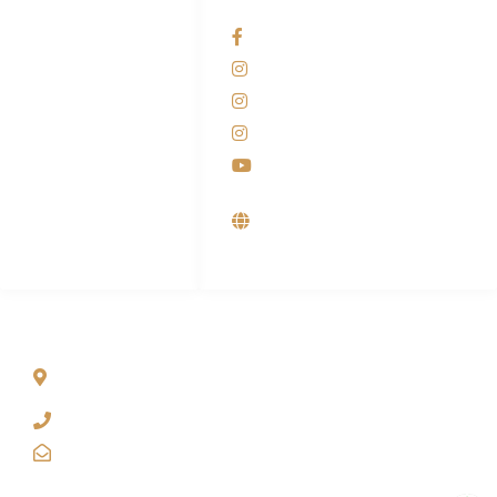
HUBUNGI KAMI
OUR NETWORKS
Admin Marketing
Facebook KANABA
081-225-800-388
Instagram KANABA
M. Haka
Instagram SIYUBA
(Marketing) 0812-
9090-5709
Instagram DONG SO
Customer Care
Youtube
0812-9090-4709
Supplier, Distributor &
Produsen Mesin Laundry
Industri
ALAMAT
Jl. Wonosari KM 8.5 Kuden RT 02, Sitimulyo, Piyungan
Bantul
(0274) 4536 274
kanaba.marketing@gmail.com