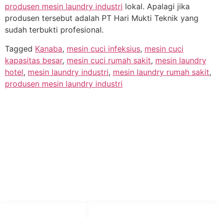
produsen mesin laundry industri
lokal. Apalagi jika
produsen tersebut adalah PT Hari Mukti Teknik yang
sudah terbukti profesional.
Tagged
Kanaba
,
mesin cuci infeksius
,
mesin cuci
kapasitas besar
,
mesin cuci rumah sakit
,
mesin laundry
hotel
,
mesin laundry industri
,
mesin laundry rumah sakit
,
produsen mesin laundry industri
PT Hari Mukti Teknik
Pabrik Mesin Laundry Industri Rumah Sakit, Hotel dan Pondok
Pesantren.