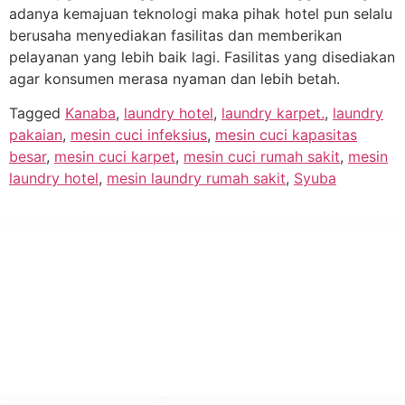
adanya kemajuan teknologi maka pihak hotel pun selalu
berusaha menyediakan fasilitas dan memberikan
pelayanan yang lebih baik lagi. Fasilitas yang disediakan
agar konsumen merasa nyaman dan lebih betah.
Tagged
Kanaba
,
laundry hotel
,
laundry karpet.
,
laundry
pakaian
,
mesin cuci infeksius
,
mesin cuci kapasitas
besar
,
mesin cuci karpet
,
mesin cuci rumah sakit
,
mesin
laundry hotel
,
mesin laundry rumah sakit
,
Syuba
PT Hari Mukti Teknik
Pabrik Mesin Laundry Industri Rumah Sakit, Hotel dan Pondok
Pesantren.