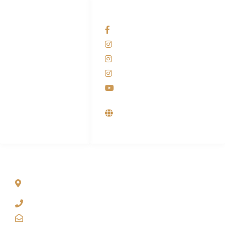
HUBUNGI KAMI
OUR NETWORKS
Admin Marketing
Facebook KANABA
081-225-800-388
Instagram KANABA
M. Haka
Instagram SIYUBA
(Marketing) 0812-
9090-5709
Instagram DONG SO
Customer Care
Youtube
0812-9090-4709
Supplier, Distributor &
Produsen Mesin Laundry
Industri
ALAMAT
Jl. Wonosari KM 8.5 Kuden RT 02, Sitimulyo, Piyungan
Bantul
(0274) 4536 274
kanaba.marketing@gmail.com