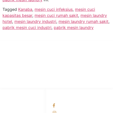
Tagged
Kanaba
,
mesin cuci infeksius
,
mesin cuci
kapasitas besar
,
mesin cuci rumah sakit
,
mesin laundry
hotel
,
mesin laundry industri
,
mesin laundry rumah sakit
,
pabrik mesin cuci industri
,
pabrik mesin laundry
PT Hari Mukti Teknik
Pabrik Mesin Laundry Industri Rumah Sakit, Hotel dan Pondok
Pesantren.
HUBUNGI KAMI
OUR NETWORKS
Admin Marketing
Facebook KANABA
081-225-800-388
Instagram KANABA