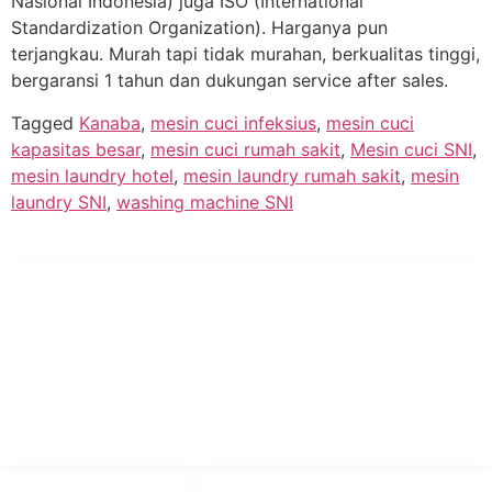
Nasional Indonesia) juga ISO (International
Standardization Organization). Harganya pun
terjangkau. Murah tapi tidak murahan, berkualitas tinggi,
bergaransi 1 tahun dan dukungan service after sales.
Tagged
Kanaba
,
mesin cuci infeksius
,
mesin cuci
kapasitas besar
,
mesin cuci rumah sakit
,
Mesin cuci SNI
,
mesin laundry hotel
,
mesin laundry rumah sakit
,
mesin
laundry SNI
,
washing machine SNI
PT Hari Mukti Teknik
Pabrik Mesin Laundry Industri Rumah Sakit, Hotel dan Pondok
Pesantren.