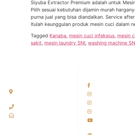
Siyuba Extractor Premium adalah untuk Mesi
Pilih sesuai kebutuhan dijamin murah hargany
purna jual yang bisa diandalkan. Service af
Itulah keunggulan produk mesin cuci dalam ne
Tagged
Kanaba
,
mesin cuci infeksius
,
mesin c
sakit
,
mesin laundry SNI
,
washing machine SN
ALAMAT
OUR NETWORKS
Jl. Wonosari KM 8.5
Facebook KANAB
Kuden RT 02, Sitimulyo,
Instagram KANAB
Piyungan Bantul
Instagram SIYUBA
(0274) 4536 274
Instagram DONG 
kanaba.marketing@gmail.com
Youtube
Supplier, Distribut