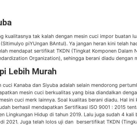
uba
g kualitasnya tak kalah dengan mesin cuci impor buatan lu
SItimulyo piYUngan BAntul). Ya jangan heran kini telah ha
elah mendapat sertifikat TKDN (Tingkat Komponen Dalam Neg
ndardization Organization), sehingga berani diadu dengan m
pi Lebih Murah
 cuci Kanaba dan Siyuba adalah selain mendorong pertumb
atkan mesin cuci berkualitas yang bisa diandalkan dengan
esin cuci merk lainnya. Soal kualitas berani diadu. Hal ini
udah berhasil mendapatkan Sertifikasi ISO 9001 : 2015 ten
en Lingkungan Hidup di tahun 2019. Lalu juga sudah 4 kali
u di 2021. Juga telah lolos uji dan bersertifikat TKDN (Ti