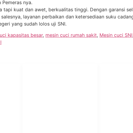
n Pemeras nya.
a tapi kuat dan awet, berkualitas tinggi. Dengan garansi 
ter salesnya, layanan perbaikan dan ketersediaan suku cad
geri yang sudah lolos uji SNI.
uci kapasitas besar
,
mesin cuci rumah sakit
,
Mesin cuci SNI
I
PT Har
HUBUNGI KAMI
Admin Marketing 081-225-800-
Teknik
A
388
A
M. Haka (Marketing) 0812-
Pabrik Mesin L
9090-5709
Rumah Sakit, 
SO
Pesantren.
Customer Care 0812-9090-
4709
or &