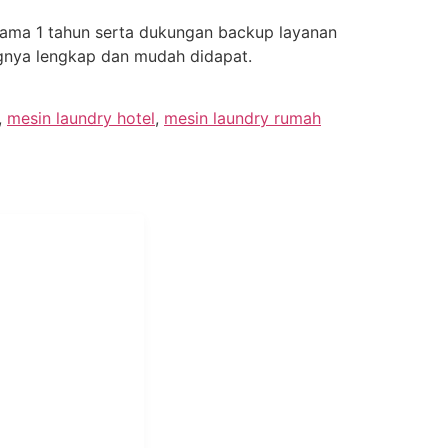
selama 1 tahun serta dukungan backup layanan
angnya lengkap dan mudah didapat.
,
mesin laundry hotel
,
mesin laundry rumah
i Mukti
aundry Industri
Hotel dan Pondok