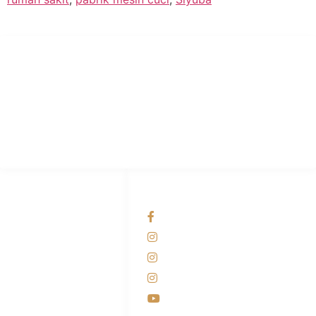
PT Hari Mukti Teknik
Pabrik Mesin Laundry Industri Rumah Sakit, Hotel dan Pondok
Pesantren.
HUBUNGI KAMI
OUR NETWORKS
Admin Marketing
Facebook KANABA
081-225-800-388
Instagram KANABA
M. Haka
Instagram SIYUBA
(Marketing) 0812-
9090-5709
Instagram DONG SO
Customer Care
Youtube
0812-9090-4709