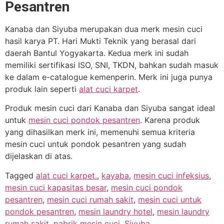
Pesantren
Kanaba dan Siyuba merupakan dua merk mesin cuci
hasil karya PT. Hari Mukti Teknik yang berasal dari
daerah Bantul Yogyakarta. Kedua merk ini sudah
memiliki sertifikasi ISO, SNI, TKDN, bahkan sudah masuk
ke dalam e-catalogue kemenperin. Merk ini juga punya
produk lain seperti
alat cuci karpet
.
Produk mesin cuci dari Kanaba dan Siyuba sangat ideal
untuk
mesin cuci pondok pesantren
. Karena produk
yang dihasilkan merk ini, memenuhi semua kriteria
mesin cuci untuk pondok pesantren yang sudah
dijelaskan di atas.
Tagged
alat cuci karpet.
,
kayaba
,
mesin cuci infeksius
,
mesin cuci kapasitas besar
,
mesin cuci pondok
pesantren
,
mesin cuci rumah sakit
,
mesin cuci untuk
pondok pesantren
,
mesin laundry hotel
,
mesin laundry
rumah sakit
,
pabrik mesin cuci
,
Siyuba