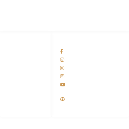
Pabrik Mesin Laundry Industri Rumah Sakit, Hotel dan Pondok
Pesantren.
HUBUNGI KAMI
OUR NETWORKS
Admin Marketing
Facebook KANABA
081-225-800-388
Instagram KANABA
M. Haka
Instagram SIYUBA
(Marketing) 0812-
9090-5709
Instagram DONG SO
Customer Care
Youtube
0812-9090-4709
Supplier, Distributor &
Produsen Mesin Laundry
Industri
ALAMAT