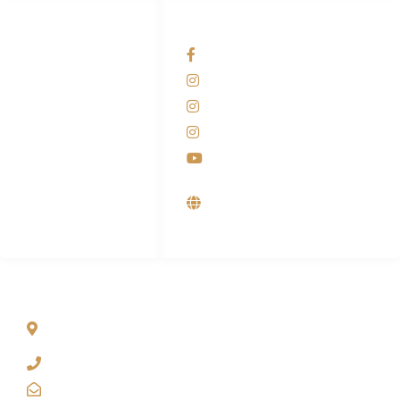
HUBUNGI KAMI
OUR NETWORKS
Admin Marketing
Facebook KANABA
081-225-800-388
Instagram KANABA
M. Haka
Instagram SIYUBA
(Marketing) 0812-
9090-5709
Instagram DONG SO
Customer Care
Youtube
0812-9090-4709
Supplier, Distributor &
Produsen Mesin Laundry
Industri
ALAMAT
Jl. Wonosari KM 8.5 Kuden RT 02, Sitimulyo, Piyungan
Bantul
(0274) 4536 274
kanaba.marketing@gmail.com