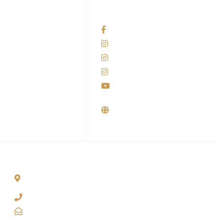
HUBUNGI KAMI
OUR NETWORKS
Admin Marketing
Facebook KANABA
081-225-800-388
Instagram KANABA
M. Haka
Instagram SIYUBA
(Marketing) 0812-
9090-5709
Instagram DONG SO
Customer Care
Youtube
0812-9090-4709
Supplier, Distributor &
Produsen Mesin Laundry
Industri
ALAMAT
Jl. Wonosari KM 8.5 Kuden RT 02, Sitimulyo, Piyungan
Bantul
(0274) 4536 274
kanaba.marketing@gmail.com