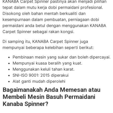
KANABA Carpet Spinner pastinya akan menjadi pilihan
tepat dalam mutu kerja dobi permaidani profesional.
Disokong oleh bahan mentah berkualiti dan
kesempurnaan dalam pembuatan, perniagaan dobi
permaidani anda betul dengan menggunakan KANABA
Carpet Spinner sebagai rakan kongsi.
Di samping itu, KANABA Carpet Spinner juga
mempunyai beberapa kelebihan seperti berikut:
Pembinaan mesin yang sukar dan boleh dipercayai.
Mempunyai kuasa beralih yang kuat.
Menggunakan keluli tahan karat.
SNI-ISO 9001: 2015 diperakui
Alat ganti mudah diperolehi
Bagaimanakah Anda Memesan atau
Membeli Mesin Basuh Permaidani
Kanaba Spinner?