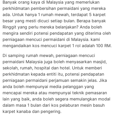
Banyak orang kaya di Malaysia yang memerlukan
perkhidmatan pembersihan permaidani yang mereka
ada. Untuk hanya 1 rumah mewah, terdapat 5 karpet
besar yang mesti dicuci setiap bulan. Berapa banyak
Ringgit yang perlu mereka belanjakan? Anda boleh
mengira sendiri potensi pendapatan yang diterima oleh
perniagaan mencuci permaidani di Malaysia. kami
mengandaikan kos mencuci karpet 1 rol adalah 100 RM.
Di samping rumah mewah, perniagaan mencuci
permaidani Malaysia juga boleh menyasarkan masjid,
sekolah, rumah, hospital dan hotel. Untuk memberi
perkhidmatan kepada entiti itu, potensi pendapatan
perniagaan permaidani perjamuan semakin jelas. Jika
anda boleh mempunyai media pelanggan yang
mencapai mereka atau mempunyai teknik pemasaran
lain yang baik, anda boleh segera memulangkan modal
dalam masa 1 bulan dari kos pelaburan mesin basuh
karpet kanaba dan pengering.