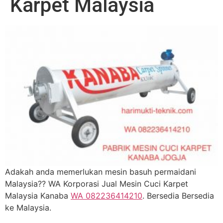
Karpet Malaysia
Adakah anda memerlukan mesin basuh permaidani
Malaysia?? WA Korporasi Jual Mesin Cuci Karpet
Malaysia Kanaba
WA 082236414210
. Bersedia Bersedia
ke Malaysia.