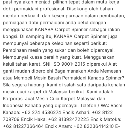
pastinya akan menjadi pilihan tepat dalam mutu kerja
dobi permaidani profesional. Disokong oleh bahan
mentah berkualiti dan kesempurnaan dalam pembuatan,
perniagaan dobi permaidani anda betul dengan
menggunakan KANABA Carpet Spinner sebagai rakan
kongsi. Di samping itu, KANABA Carpet Spinner juga
mempunyai beberapa kelebihan seperti berikut:
Pembinaan mesin yang sukar dan boleh dipercayai.
Mempunyai kuasa beralih yang kuat. Menggunakan
keluli tahan karat. SNI-ISO 9001: 2015 diperakui Alat
ganti mudah diperolehi Bagaimanakah Anda Memesan
atau Membeli Mesin Basuh Permaidani Kanaba Spinner?
Sila segera hubungi kami di salah satu daripada kenalan
mesin cuci karpet di Malaysia berikut. Kami adalah
Korporasi Jual Mesin Cuci Karpet Malaysia dan
Indonesia Kanaba yang dipercayai. Telefon / WA: Rasmi
Kanaba: +62 274 4536274 Encik Ashari: +62 8122
709709 Encik Haka: +62 81392472225 Encik Matoka:
+62 81227366464 Encik Anam: +62 82236414210 E-