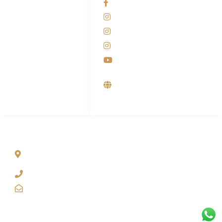
Facebook KANABA
081-225-800-388
Instagram KANABA
M. Haka
Instagram SIYUBA
(Marketing) 0812-
9090-5709
Instagram DONG SO
Customer Care
Youtube
0812-9090-4709
Supplier, Distributor &
Produsen Mesin Laundry
Industri
ALAMAT
Jl. Wonosari KM 8.5 Kuden RT 02, Sitimulyo, Piyungan
Bantul
(0274) 4536 274
kanaba.marketing@gmail.com