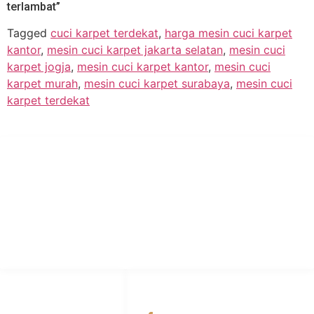
terlambat”
Tagged
cuci karpet terdekat
,
harga mesin cuci karpet
kantor
,
mesin cuci karpet jakarta selatan
,
mesin cuci
karpet jogja
,
mesin cuci karpet kantor
,
mesin cuci
karpet murah
,
mesin cuci karpet surabaya
,
mesin cuci
karpet terdekat
PT Hari Mukti Teknik
Pabrik Mesin Laundry Industri Rumah Sakit, Hotel dan Pondok
Pesantren.
HUBUNGI KAMI
OUR NETWORKS
Admin Marketing