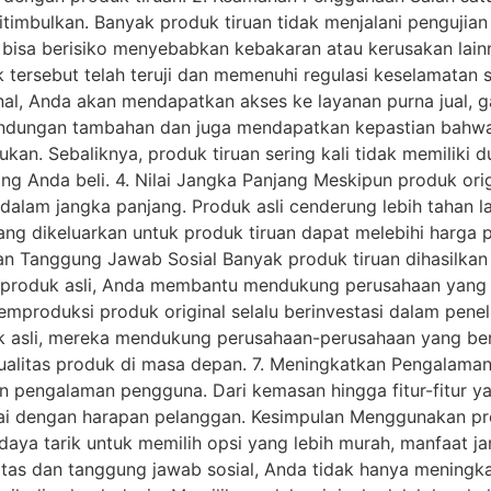
itimbulkan. Banyak produk tiruan tidak menjalani penguji
u bisa berisiko menyebabkan kebakaran atau kerusakan lai
tersebut telah teruji dan memenuhi regulasi keselamatan s
nal, Anda akan mendapatkan akses ke layanan purna jual, g
dungan tambahan dan juga mendapatkan kepastian bahwa j
ukan. Sebaliknya, produk tiruan sering kali tidak memilik
ng Anda beli. 4. Nilai Jangka Panjang Meskipun produk orig
mis dalam jangka panjang. Produk asli cenderung lebih tahan
ng dikeluarkan untuk produk tiruan dapat melebihi harga pr
an Tanggung Jawab Sosial Banyak produk tiruan dihasilkan 
produk asli, Anda membantu mendukung perusahaan yang b
produksi produk original selalu berinvestasi dalam pene
uk asli, mereka mendukung perusahaan-perusahaan yang ber
kualitas produk di masa depan. 7. Meningkatkan Pengalama
an pengalaman pengguna. Dari kemasan hingga fitur-fitur y
 dengan harapan pelanggan. Kesimpulan Menggunakan produ
aya tarik untuk memilih opsi yang lebih murah, manfaat j
itas dan tanggung jawab sosial, Anda tidak hanya meningka