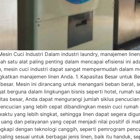
n Cuci Industri Dalam industri laundry, manajemen linen 
h satu alat paling penting dalam mencapai efisiensi ini ad
, mesin cuci industri dapat sangat mempermudah dalam me
ngkatkan manajemen linen Anda. 1. Kapasitas Besar untuk B
g besar. Mesin ini dirancang untuk menangani beban berat,
ngat berguna dalam lingkungan bisnis seperti hotel, rumah s
sitas besar, Anda dapat mengurangi jumlah siklus pencucia
s pencucian yang lebih cepat dibandingkan mesin cuci ruma
tu yang lebih singkat, sehingga linen dapat segera diguna
 uang dan pelayanan yang cepat menjadi nilai positif di m
engkapi dengan teknologi canggih, seperti pemrogram penc
ng sesuai untuk berbagai jenis linen, baik itu handuk, sepr