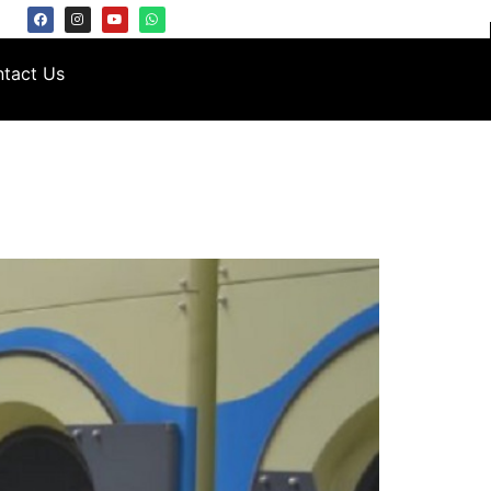
tact Us