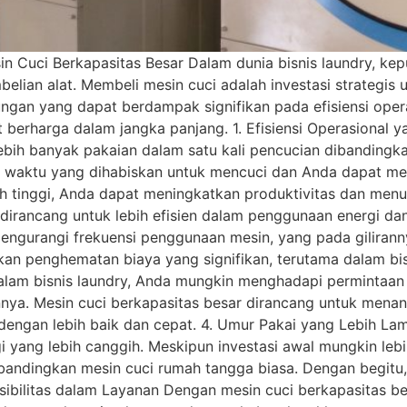
n Cuci Berkapasitas Besar Dalam dunia bisnis laundry, ke
elian alat. Membeli mesin cuci adalah investasi strategis
an yang dapat berdampak signifikan pada efisiensi operasi
 berharga dalam jangka panjang. 1. Efisiensi Operasional y
ebih banyak pakaian dalam satu kali pencucian dibanding
ah waktu yang dihabiskan untuk mencuci dan Anda dapat m
bih tinggi, Anda dapat meningkatkan produktivitas dan men
 dirancang untuk lebih efisien dalam penggunaan energi da
engurangi frekuensi penggunaan mesin, yang pada gilirann
lkan penghematan biaya yang signifikan, terutama dalam bi
m bisnis laundry, Anda mungkin menghadapi permintaan u
ainnya. Mesin cuci berkapasitas besar dirancang untuk men
ngan lebih baik dan cepat. 4. Umur Pakai yang Lebih Lam
i yang lebih canggih. Meskipun investasi awal mungkin lebih
dibandingkan mesin cuci rumah tangga biasa. Dengan begitu
sibilitas dalam Layanan Dengan mesin cuci berkapasitas bes