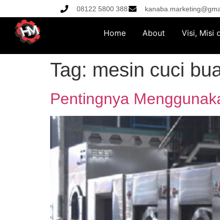
08122 5800 388
kanaba.marketing@gma
Home
About
Visi, Misi
Tag:
mesin cuci bua
Pentingnya Menggunaka