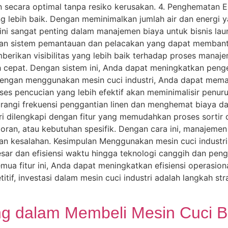
n secara optimal tanpa resiko kerusakan. 4. Penghematan En
ng lebih baik. Dengan meminimalkan jumlah air dan energi 
ni sangat penting dalam manajemen biaya untuk bisnis la
engan sistem pemantauan dan pelacakan yang dapat memba
emberikan visibilitas yang lebih baik terhadap proses manaj
h cepat. Dengan sistem ini, Anda dapat meningkatkan penge
Dengan menggunakan mesin cuci industri, Anda dapat mema
ses pencucian yang lebih efektif akan meminimalisir penu
urangi frekuensi penggantian linen dan menghemat biaya d
tri dilengkapi dengan fitur yang memudahkan proses sortir 
oran, atau kebutuhan spesifik. Dengan cara ini, manajemen l
dan kesalahan. Kesimpulan Menggunakan mesin cuci indus
esar dan efisiensi waktu hingga teknologi canggih dan peng
ua fitur ini, Anda dapat meningkatkan efisiensi operasion
if, investasi dalam mesin cuci industri adalah langkah st
ng dalam Membeli Mesin Cuci B