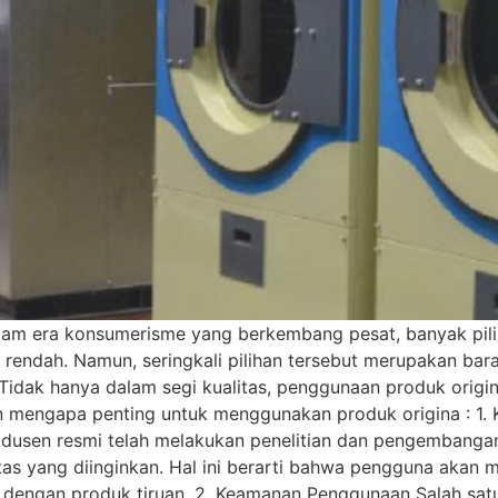
am era konsumerisme yang berkembang pesat, banyak pilih
endah. Namun, seringkali pilihan tersebut merupakan bara
 Tidak hanya dalam segi kualitas, penggunaan produk orig
 mengapa penting untuk menggunakan produk origina : 1. Ku
 Produsen resmi telah melakukan penelitian dan pengemban
tas yang diinginkan. Hal ini berarti bahwa pengguna akan 
n dengan produk tiruan. 2. Keamanan Penggunaan Salah sat