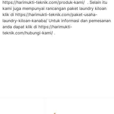
https://harimukti-teknik.com/produk-kami/ . Selain itu
kami juga mempunyai rancangan paket laundry kiloan
klik di https://harimukti-teknik.com/paket-usaha-
laundry-kiloan-kanaba/ Untuk informasi dan pemesanan
anda dapat klik di https://harimukti-
teknik.com/hubungi-kami/ .
PT Hari Mukti Teknik
Pabrik Mesin Laundry Industri Rumah Sakit, Hotel dan Pondok
Pesantren.
HUBUNGI KAMI
OUR NETWORKS
Admin Marketing