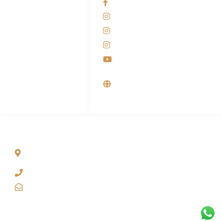
Facebook KANABA
081-225-800-388
Instagram KANABA
M. Haka
Instagram SIYUBA
(Marketing) 0812-
9090-5709
Instagram DONG SO
Customer Care
Youtube
0812-9090-4709
Supplier, Distributor &
Produsen Mesin Laundry
Industri
ALAMAT
Jl. Wonosari KM 8.5 Kuden RT 02, Sitimulyo, Piyungan
Bantul
(0274) 4536 274
kanaba.marketing@gmail.com