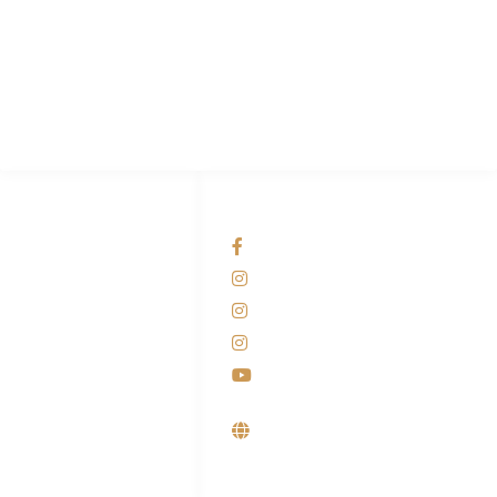
PT Hari Mukti Teknik
Pabrik Mesin Laundry Industri Rumah Sakit, Hotel dan Pondok
Pesantren.
HUBUNGI KAMI
OUR NETWORKS
Admin Marketing
Facebook KANABA
081-225-800-388
Instagram KANABA
M. Haka
Instagram SIYUBA
(Marketing) 0812-
9090-5709
Instagram DONG SO
Customer Care
Youtube
0812-9090-4709
Supplier, Distributor &
Produsen Mesin Laundry
Industri