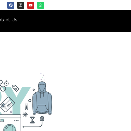
tact Us