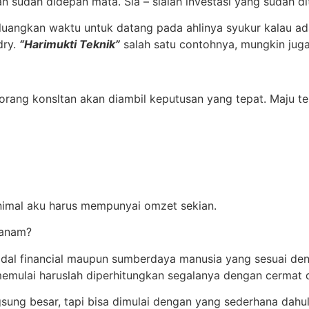
an sudah didepan mata. Sia – sialah investasi yang sudah 
luangkan waktu untuk datang pada ahlinya syukur kalau ada
dry.
“Harimukti Teknik”
salah satu contohnya, mungkin juga
eorang konsltan akan diambil keputusan yang tepat. Maju te
nimal aku harus mempunyai omzet sekian.
tanam?
dal financial maupun sumberdaya manusia yang sesuai de
emulai haruslah diperhitungkan segalanya dengan cermat d
gsung besar, tapi bisa dimulai dengan yang sederhana dahul