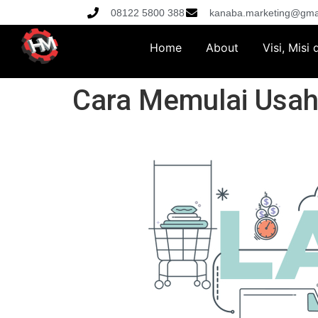
08122 5800 388
kanaba.marketing@gma
Home
About
Visi, Misi
Cara Memulai Usah