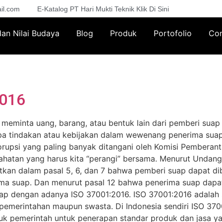
il.com
E-Katalog PT Hari Mukti Teknik Klik Di Sini
 dan Nilai Budaya
Blog
Produk
Portofolio
Con
2016
meminta uang, barang, atau bentuk lain dari pemberi su
 tindakan atau kebijakan dalam wewenang penerima suap
rupsi yang paling banyak ditangani oleh Komisi Pemberan
ejahatan yang harus kita “perangi” bersama. Menurut Unda
tkan dalam pasal 5, 6, dan 7 bahwa pemberi suap dapat dib
ma suap. Dan menurut pasal 12 bahwa penerima suap dapat 
uap dengan adanya ISO 37001:2016. ISO 37001:2016 adalah
 pemerintahan maupun swasta. Di Indonesia sendiri ISO 370
k pemerintah untuk penerapan standar produk dan jasa ya