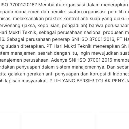
 ISO 37001:2016? Membantu organisasi dalam menerapkan 
da manajemen dan pemilik suatau organisasi, pemilih mod
isasi melaksanakan praktek kontrol anti suap yang diakui 
wenang (jaksa, kepolisian, pengadilan) bahwa perusahaan
ri Mukti Teknik, sebagai perusahaan nasional produsen m
16. Sebagai perusahaan penerap SNI ISO 37001:2016, PT Ha
ng sudah ditetapkan. PT Hari Mukti Teknik menerapkan SNI
stem manajemen, searah dengan itu, ingin mewujudkan su
 manajemen perusahaan. Adanya SNI-ISO 37001:2016 memb
indakan penyuapan dalam sistem manajemennya. Dan secara
ri kita galakan gerakan anti penyuapan dan korupsi di Indo
luruh lapisan masyarakat. PILIH YANG BERSIH! TOLAK PE
PT Har
HUBUNGI KAMI