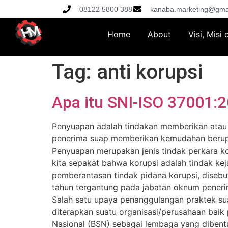
08122 5800 388
kanaba.marketing@gma
Home
About
Visi, Misi
Tag:
anti korupsi
Apa itu SNI-ISO 37001:
Penyuapan adalah tindakan memberikan atau 
penerima suap memberikan kemudahan berupa
Penyuapan merupakan jenis tindak perkara ko
kita sepakat bahwa korupsi adalah tindak k
pemberantasan tindak pidana korupsi, disebu
tahun tergantung pada jabatan oknum peneri
Salah satu upaya penanggulangan praktek s
diterapkan suatu organisasi/perusahaan baik
Nasional (BSN) sebagai lembaga yang dibentu