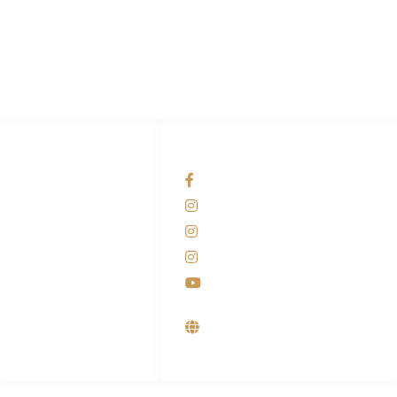
Pabrik Mesin Laundry Industri Rumah Sakit, Hotel dan Pondok
Pesantren.
HUBUNGI KAMI
OUR NETWORKS
Admin Marketing
Facebook KANABA
081-225-800-388
Instagram KANABA
M. Haka
Instagram SIYUBA
(Marketing) 0812-
9090-5709
Instagram DONG SO
Customer Care
Youtube
0812-9090-4709
Supplier, Distributor &
Produsen Mesin Laundry
Industri