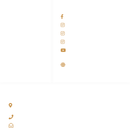
HUBUNGI KAMI
OUR NETWORKS
Admin Marketing
Facebook KANABA
081-225-800-388
Instagram KANABA
M. Haka
Instagram SIYUBA
(Marketing) 0812-
9090-5709
Instagram DONG SO
Customer Care
Youtube
0812-9090-4709
Supplier, Distributor &
Produsen Mesin Laundry
Industri
ALAMAT
Jl. Wonosari KM 8.5 Kuden RT 02, Sitimulyo, Piyungan
Bantul
(0274) 4536 274
kanaba.marketing@gmail.com