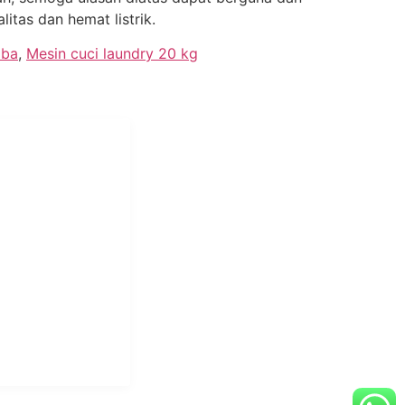
tas dan hemat listrik.
aba
,
Mesin cuci laundry 20 kg
i Mukti
aundry Industri
Hotel dan Pondok