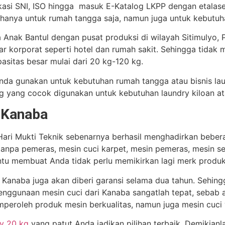
fikasi SNI, ISO hingga masuk E-Katalog LKPP dengan etalase
hanya untuk rumah tangga saja, namun juga untuk kebutuha
 Anak Bantul dengan pusat produksi di wilayah Sitimulyo, 
r korporat seperti hotel dan rumah sakit. Sehingga tidak
itas besar mulai dari 20 kg-120 kg.
Anda gunakan untuk kebutuhan rumah tangga atau bisnis lau
g yang cocok digunakan untuk kebutuhan laundry kiloan a
 Kanaba
Hari Mukti Teknik sebenarnya berhasil menghadirkan bebera
 tanpa pemeras, mesin cuci karpet, mesin pemeras, mesin s
entu membuat Anda tidak perlu memikirkan lagi merk produk
 Kanaba juga akan diberi garansi selama dua tahun. Sehing
 penggunaan mesin cuci dari Kanaba sangatlah tepat, seba
emperoleh produk mesin berkualitas, namun juga mesin cuci y
ry 20 kg
yang patut Anda jadikan pilihan terbaik. Demikian