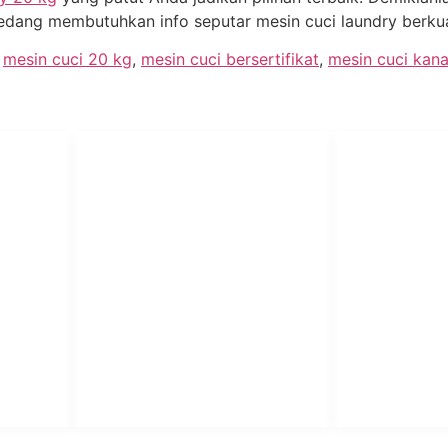
dang membutuhkan info seputar mesin cuci laundry berkuali
,
mesin cuci 20 kg
,
mesin cuci bersertifikat
,
mesin cuci kan
PT Har
HUBUNGI KAMI
Admin Marketing 081-225-800-
Teknik
A
388
A
M. Haka (Marketing) 0812-
Pabrik Mesin L
9090-5709
Rumah Sakit, 
SO
Pesantren.
Customer Care 0812-9090-
4709
or &
aundry