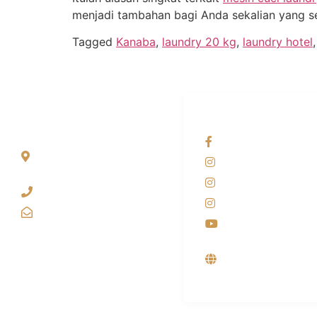
menjadi tambahan bagi Anda sekalian yang se
Tagged
Kanaba
,
laundry 20 kg
,
laundry hotel
ALAMAT
OUR NETWORKS
Jl. Wonosari KM 8.5
Facebook KANAB
Kuden RT 02, Sitimulyo,
Instagram KANAB
Piyungan Bantul
Instagram SIYUBA
(0274) 4536 274
Instagram DONG 
kanaba.marketing@gmail.com
Youtube
Supplier, Distribut
Produsen Mesin L
Industri