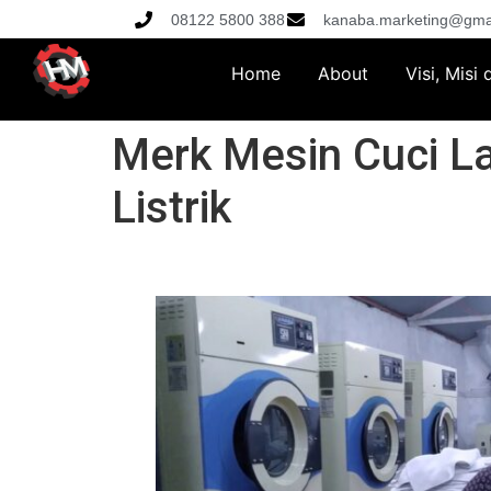
08122 5800 388
kanaba.marketing@gma
Home
About
Visi, Misi
Merk Mesin Cuci La
Listrik