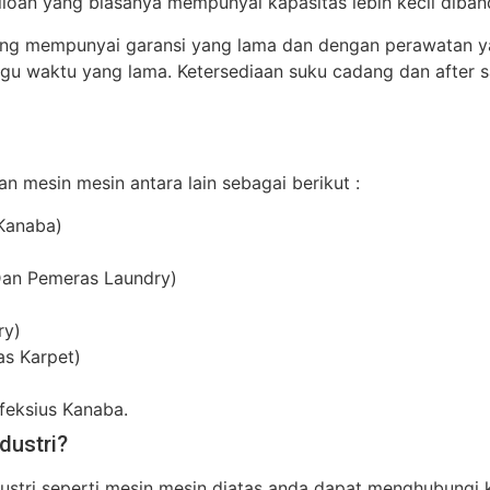
iloan yang biasanya mempunyai kapasitas lebih kecil diban
 yang mempunyai garansi yang lama dan dengan perawatan 
gu waktu yang lama. Ketersediaan suku cadang dan after s
an mesin mesin antara lain sebagai berikut :
 Kanaba)
Dan Pemeras Laundry)
ry)
as Karpet)
nfeksius Kanaba.
dustri?
ndustri seperti mesin mesin diatas anda dapat menghubungi