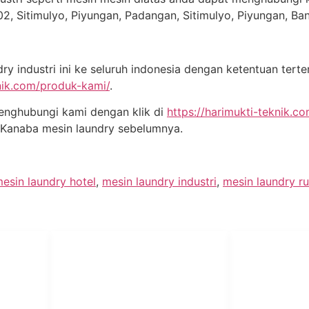
02, Sitimulyo, Piyungan, Padangan, Sitimulyo, Piyungan, B
 industri ini ke seluruh indonesia dengan ketentuan terte
knik.com/produk-kami/
.
enghubungi kami dengan klik di
https://harimukti-teknik.c
 Kanaba mesin laundry sebelumnya.
esin laundry hotel
,
mesin laundry industri
,
mesin laundry r
PT Har
HUBUNGI KAMI
Admin Marketing 081-225-800-
Teknik
A
388
A
M. Haka (Marketing) 0812-