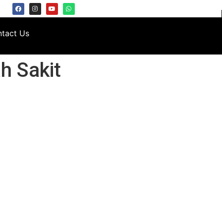
tact Us
h Sakit