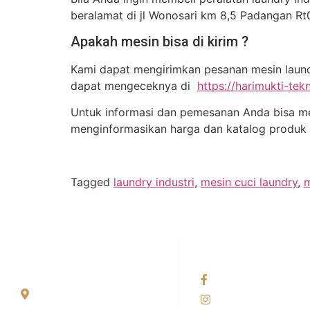
beralamat di jl Wonosari km 8,5 Padangan Rt
Apakah mesin bisa di kirim ?
Kami dapat mengirimkan pesanan mesin laundry
dapat mengeceknya di
https://harimukti-te
Untuk informasi dan pemesanan Anda bisa m
menginformasikan harga dan katalog produk
Tagged
laundry industri
,
mesin cuci laundry
,
m
ALAMAT
OUR NETWORKS
Jl. Wonosari KM 8.5
Facebook KANAB
Kuden RT 02, Sitimulyo,
Instagram KANAB
Piyungan Bantul