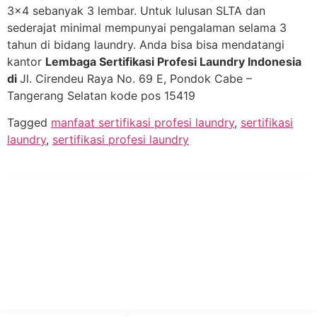
3×4 sebanyak 3 lembar. Untuk lulusan SLTA dan
sederajat minimal mempunyai pengalaman selama 3
tahun di bidang laundry. Anda bisa bisa mendatangi
kantor
Lembaga Sertifikasi Profesi Laundry Indonesia
di
Jl. Cirendeu Raya No. 69 E, Pondok Cabe –
Tangerang Selatan kode pos 15419
Tagged
manfaat sertifikasi profesi laundry
,
sertifikasi
laundry
,
sertifikasi profesi laundry
PT Hari Mukti Teknik
Pabrik Mesin Laundry Industri Rumah Sakit, Hotel dan Pondok
Pesantren.