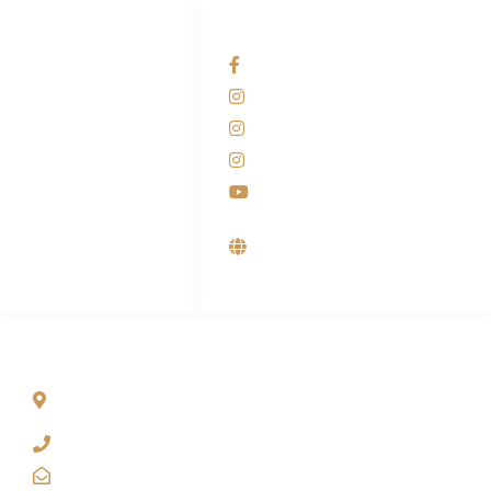
HUBUNGI KAMI
OUR NETWORKS
Admin Marketing
Facebook KANABA
081-225-800-388
Instagram KANABA
M. Haka
Instagram SIYUBA
(Marketing) 0812-
9090-5709
Instagram DONG SO
Customer Care
Youtube
0812-9090-4709
Supplier, Distributor &
Produsen Mesin Laundry
Industri
ALAMAT
Jl. Wonosari KM 8.5 Kuden RT 02, Sitimulyo, Piyungan
Bantul
(0274) 4536 274
kanaba.marketing@gmail.com