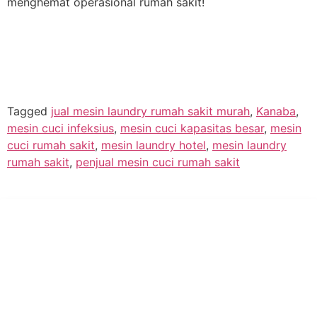
menghemat operasional rumah sakit!
Tagged
jual mesin laundry rumah sakit murah
,
Kanaba
,
mesin cuci infeksius
,
mesin cuci kapasitas besar
,
mesin
cuci rumah sakit
,
mesin laundry hotel
,
mesin laundry
rumah sakit
,
penjual mesin cuci rumah sakit
PT Hari Mukti Teknik
Pabrik Mesin Laundry Industri Rumah Sakit, Hotel dan Pondok
Pesantren.