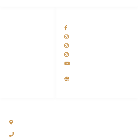
HUBUNGI KAMI
OUR NETWORKS
Admin Marketing
Facebook KANABA
081-225-800-388
Instagram KANABA
M. Haka
Instagram SIYUBA
(Marketing) 0812-
9090-5709
Instagram DONG SO
Customer Care
Youtube
0812-9090-4709
Supplier, Distributor &
Produsen Mesin Laundry
Industri
ALAMAT
Jl. Wonosari KM 8.5 Kuden RT 02, Sitimulyo, Piyungan
Bantul
(0274) 4536 274