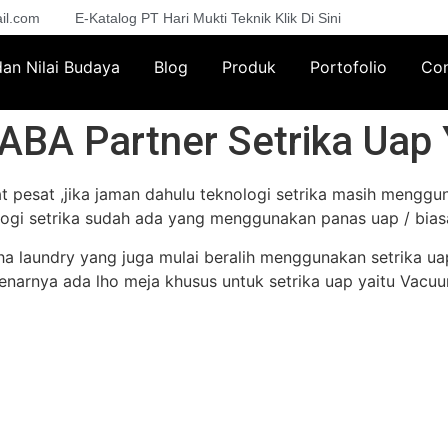
il.com
E-Katalog PT Hari Mukti Teknik Klik Di Sini
 dan Nilai Budaya
Blog
Produk
Portofolio
Con
BA Partner Setrika Uap Y
t pesat ,jika jaman dahulu teknologi setrika masih meng
logi setrika sudah ada yang menggunakan panas uap / biasa
ha laundry yang juga mulai beralih menggunakan setrika u
narnya ada lho meja khusus untuk setrika uap yaitu Vacuum