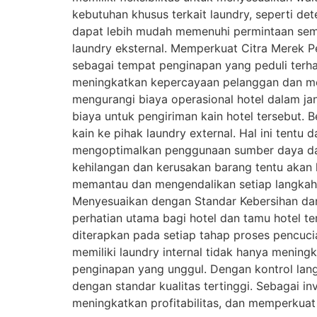
kebutuhan khusus terkait laundry, seperti det
dapat lebih mudah memenuhi permintaan sem
laundry eksternal. Memperkuat Citra Merek P
sebagai tempat penginapan yang peduli ter
meningkatkan kepercayaan pelanggan dan memi
mengurangi biaya operasional hotel dalam ja
biaya untuk pengiriman kain hotel tersebut. B
kain ke pihak laundry external. Hal ini tentu
mengoptimalkan penggunaan sumber daya dan 
kehilangan dan kerusakan barang tentu akan leb
memantau dan mengendalikan setiap langkah d
Menyesuaikan dengan Standar Kebersihan da
perhatian utama bagi hotel dan tamu hotel te
diterapkan pada setiap tahap proses pencuc
memiliki laundry internal tidak hanya menin
penginapan yang unggul. Dengan kontrol langs
dengan standar kualitas tertinggi. Sebagai in
meningkatkan profitabilitas, dan memperkuat 