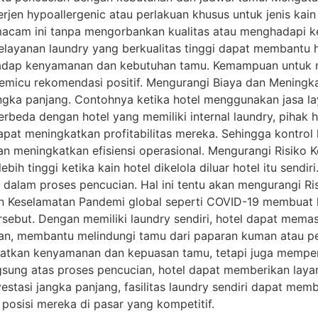
erjen hypoallergenic atau perlakuan khusus untuk jenis kain 
acam ini tanpa mengorbankan kualitas atau menghadapi k
elayanan laundry yang berkualitas tinggi dapat membantu
hadap kenyamanan dan kebutuhan tamu. Kemampuan untuk m
cu rekomendasi positif. Mengurangi Biaya dan Meningkatka
ngka panjang. Contohnya ketika hotel menggunakan jasa l
erbeda dengan hotel yang memiliki internal laundry, pihak 
 dapat meningkatkan profitabilitas mereka. Sehingga kontrol
meningkatkan efisiensi operasional. Mengurangi Risiko Ke
ih tinggi ketika kain hotel dikelola diluar hotel itu sendir
alam proses pencucian. Hal ini tentu akan mengurangi Ris
n Keselamatan Pandemi global seperti COVID-19 membuat 
rsebut. Dengan memiliki laundry sendiri, hotel dapat mema
ian, membantu melindungi tamu dari paparan kuman atau pe
gkatkan kenyamanan dan kepuasan tamu, tetapi juga memperk
ung atas proses pencucian, hotel dapat memberikan layanan
vestasi jangka panjang, fasilitas laundry sendiri dapat me
posisi mereka di pasar yang kompetitif.