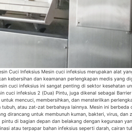
in Cuci Infeksius Mesin cuci infeksius merupakan alat ya
 kebersihan dan keamanan perlengkapan medis yang digun
esin cuci infeksius ini sangat penting di sektor kesehatan 
in cuci infeksius 2 (Dua) Pintu, juga dikenal sebagai Barrie
untuk mencuci, membersihkan, dan mensterilkan perlengka
n tubuh, atau zat-zat berbahaya lainnya. Mesin ini berbeda
ang dirancang untuk membunuh kuman, bakteri, virus, dan 
 2 pintu di bagian depan dan belakang dengan kegunaan ya
asi atau terpapar bahan infeksius seperti darah, cairan tu