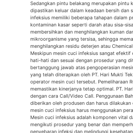
Sedangkan pintu belakang merupakan pintu kel
dipastikan keluar dalam keadaan bersih dan st
infeksius memiliki beberapa tahapan dalam pr
kontaminan kasar seperti darah atau sisa-si
membersihkan dan menghilangkan kuman dan 
mikroorganisme yang tersisa, sehingga mema
menghilangkan residu deterjen atau Chemic
Meskipun mesin cuci infeksius sangat efekt
hati-hati dan sesuai dengan prosedur yang di
bertanggung jawab atas pengoperasian mesin
yang telah diterapkan oleh PT. Hari Mukti Te
operator mesin cuci tersebut. Pemeliharaan Ru
memastikan kinerjanya tetap optimal. PT. Ha
dengan cara Call/Video Call. Penggunaan Ba
diberikan oleh produsen dan harus dilakuka
mesin cuci infeksius harus menggunakan peral
Mesin cuci infeksius adalah komponen vital 
mengikuti prosedur yang benar dan memperha
penyebaran infeksi dan melindungi kesehatan 