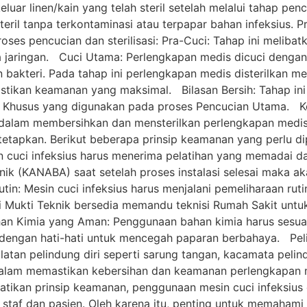
uar linen/kain yang telah steril setelah melalui tahap pen
eril tanpa terkontaminasi atau terpapar bahan infeksius. P
oses pencucian dan sterilisasi: Pra-Cuci: Tahap ini melib
sa jaringan. Cuci Utama: Perlengkapan medis dicuci dengan
bakteri. Pada tahap ini perlengkapan medis disterilkan 
stikan keamanan yang maksimal. Bilasan Bersih: Tahap ini
al Khusus yang digunakan pada proses Pencucian Utama. 
if dalam membersihkan dan mensterilkan perlengkapan medi
tetapkan. Berikut beberapa prinsip keamanan yang perlu di
 cuci infeksius harus menerima pelatihan yang memadai d
knik (KANABA) saat setelah proses instalasi selesai maka ak
tin: Mesin cuci infeksius harus menjalani pemeliharaan ruti
ri Mukti Teknik bersedia memandu teknisi Rumah Sakit unt
han Kimia yang Aman: Penggunaan bahan kimia harus sesu
n dengan hati-hati untuk mencegah paparan berbahaya. Pel
atan pelindung diri seperti sarung tangan, kacamata pelin
dalam memastikan kebersihan dan keamanan perlengkapan me
tikan prinsip keamanan, penggunaan mesin cuci infeksius
staf dan pasien. Oleh karena itu, penting untuk memahami 