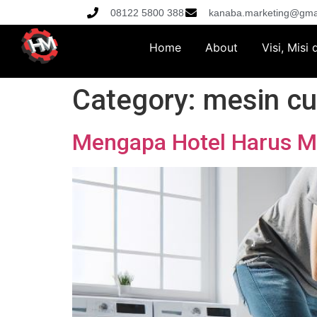
08122 5800 388
kanaba.marketing@gma
Home
About
Visi, Misi
Category:
mesin cu
Mengapa Hotel Harus Me