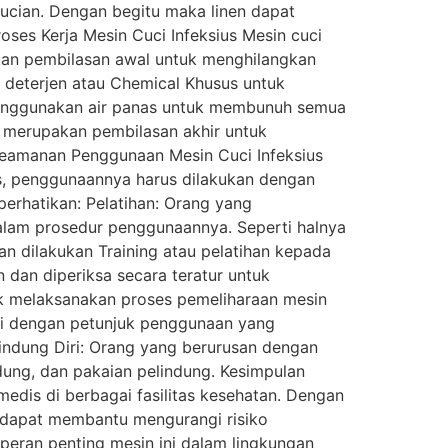
cucian. Dengan begitu maka linen dapat
roses Kerja Mesin Cuci Infeksius Mesin cuci
atkan pembilasan awal untuk menghilangkan
 deterjen atau Chemical Khusus untuk
menggunakan air panas untuk membunuh semua
 merupakan pembilasan akhir untuk
Keamanan Penggunaan Mesin Cuci Infeksius
s, penggunaannya harus dilakukan dengan
perhatikan: Pelatihan: Orang yang
alam prosedur penggunaannya. Seperti halnya
an dilakukan Training atau pelatihan kepada
n dan diperiksa secara teratur untuk
uk melaksanakan proses pemeliharaan mesin
ai dengan petunjuk penggunaan yang
indung Diri: Orang yang berurusan dengan
dung, dan pakaian pelindung. Kesimpulan
dis di berbagai fasilitas kesehatan. Dengan
 dapat membantu mengurangi risiko
peran penting mesin ini dalam lingkungan