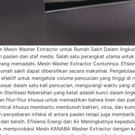
n Mesin Washer Extractor untuk Rumah Sakit Dalam lingku
n pasien dan staf medis. Salah satu perangkat utama unt
ang memadahi. Mesin Washer Extractor Contohnya. Efisiensi 
 rumah sakit dapat dibersihkan secara maksimal. Pengelola
 efektif untuk mengelola volume pencucian yang tinggi di 
 besar dalam satu kali pencucian, mengurangi waktu yang 
Sterilisasi Kebersihan yang ketat adalah kunci dalam li
n fitur-fitur khusus untuk memastikan bahwa linen dan pak
mical khusus membantu membunuh bakteri, virus, dan kuma
h penyebaran infeksi di antara pasien tetapi juga member
an bersih. Efisiensi Energi dan Air Meningkatnya kepedul
k memproduksi Mesin KANABA Washer Extractor dengan kons