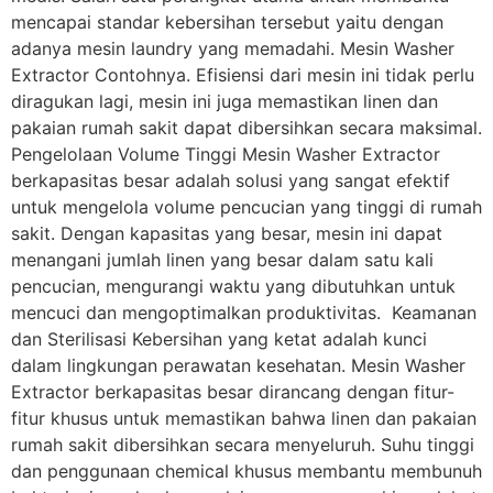
mencapai standar kebersihan tersebut yaitu dengan
adanya mesin laundry yang memadahi. Mesin Washer
Extractor Contohnya. Efisiensi dari mesin ini tidak perlu
diragukan lagi, mesin ini juga memastikan linen dan
pakaian rumah sakit dapat dibersihkan secara maksimal.
Pengelolaan Volume Tinggi Mesin Washer Extractor
berkapasitas besar adalah solusi yang sangat efektif
untuk mengelola volume pencucian yang tinggi di rumah
sakit. Dengan kapasitas yang besar, mesin ini dapat
menangani jumlah linen yang besar dalam satu kali
pencucian, mengurangi waktu yang dibutuhkan untuk
mencuci dan mengoptimalkan produktivitas. Keamanan
dan Sterilisasi Kebersihan yang ketat adalah kunci
dalam lingkungan perawatan kesehatan. Mesin Washer
Extractor berkapasitas besar dirancang dengan fitur-
fitur khusus untuk memastikan bahwa linen dan pakaian
rumah sakit dibersihkan secara menyeluruh. Suhu tinggi
dan penggunaan chemical khusus membantu membunuh