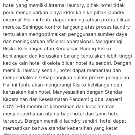
hotel yang memiliki internal laundry, pihak hotel tidak
perlu mengeluarkan biaya kirim kain ke pihak laundry
external. Hal ini tentu dapat meningkatkan profitabilitas
mereka. Sehingga kontrol langsung atas proses laundry
tentu akan mengoptimalkan penggunaan sumber daya
dan meningkatkan efisiensi operasional. Mengurangi
Risiko Kehilangan atau Kerusakan Barang Risiko
kehilangan dan kerusakan barang tentu akan lebih tinggi
ketika kain hotel dikelola diluar hotel itu sendiri. Dengan
memiliki laundry sendiri, hotel dapat memantau dan
mengendalikan setiap langkah dalam proses pencucian.
Hal ini tentu akan mengurangi Risiko kehilangan dan
kerusakan kain hotel. Menyesuaikan dengan Standar
Kebersihan dan Keselamatan Pandemi global seperti
COVID-19 membuat kebersihan dan keselamatan
menjadi perhatian utama bagi hotel dan tamu hotel
tersebut. Dengan memiliki laundry sendiri, hotel dapat
memastikan bahwa standar kebersihan yang ketat