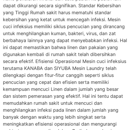
dapat dikurangi secara signifikan. Standar Kebersihan
yang Tinggi Rumah sakit harus mematuhi standar
kebersihan yang ketat untuk mencegah infeksi. Mesin
cuci infeksius memiliki siklus pencucian yang dirancang
untuk menghilangkan kuman, bakteri, virus, dan zat
berbahaya lainnya yang dapat menyebabkan infeksi. Hal
ini dapat memastikan bahwa linen dan pakaian yang
digunakan kembali di rumah sakit telah dibersihkan
secara efektif. Efisiensi Operasional Mesin cuci infeksius
terutama KANABA dan SIYUBA Mesin Laundry telah
dilengkapi dengan fitur-fitur canggih seperti siklus
pencucian yang cepat dan efisien serta memiliki
kemampuan mencuci Linen dalam jumlah yang besar
dan sistem pemerasan yang efektif. Hal ini tentu dapat
memudahkan rumah sakit untuk mencuci dan
menghilangkan infeksi pada linen dalam jumlah yang
banyak dengan waktu yang lebih singkat serta
meningkatkan efisiensi operasional dan mengurangi