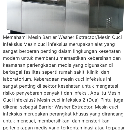
Memahami Mesin Barrier Washer Extractor/Mesin Cuci
Infeksius Mesin cuci infeksius merupakan alat yang
sangat berperan penting dalam lingkungan kesehatan
modern untuk membantu memastikan kebersihan dan
keamanan perlengkapan medis yang digunakan di
berbagai fasilitas seperti rumah sakit, klinik, dan
laboratorium. Keberadaan mesin cuci infeksius ini
sangat penting di sektor kesehatan untuk mengatasi
risiko penyebaran penyakit dan infeksi. Apa itu Mesin
Cuci Infeksius? Mesin cuci infeksius 2 (Dua) Pintu, juga
dikenal sebagai Barrier Washer Extractor. Mesin cuci
infeksius merupakan perangkat khusus yang dirancang
untuk mencuci, membersihkan, dan mensterilkan
perlengkapan medis yang terkontaminasi atau terpapar