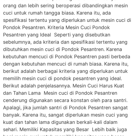
orang dan lebih sering beroperasi dibandingkan mesin
cuci untuk rumah tangga biasa. Karena itu, ada
spesifikasi tertentu yang diperlukan untuk mesin cuci di
Pondok Pesantren. Kriteria Mesin Cuci Pondok
Pesantren yang Ideal Seperti yang disebutkan
sebelumnya, ada kriteria dan spesifikasi tertentu yang
dibutuhkan mesin cuci di Pondok Pesantren. Karena
kebutuhan mencuci di Pondok Pesantren pasti berbeda
dengan kebutuhan mencuci di rumah biasa. Karena itu,
berikut adalah berbagai kriteria yang diperlukan untuk
memilih mesin cuci di pondok pesantren yang ideal.
Berikut adalah penjelasannya. Mesin Cuci Harus Kuat
dan Tahan Lama Mesin cuci di Pondok Pesantren
cenderung digunakan secara konstan oleh para santri.
Apalagi, jika jumlah santri di Pondok Pesantren sangat
banyak. Karena itu, sangat diperlukan mesin cuci yang
kuat dan tahan lama digunakan berkali-kali dalam
sehari. Memiliki Kapasitas yang Besar Lebih baik juga