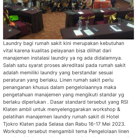
Laundry bagi rumah sakit kini merupakan kebutuhan
vital karena kualitas pelayanan bisa dilihat dari
manajemen instalasi laundry ya ng ada didalamnya.
Salah satu syarat proses akreditasi pada rumah sakit
adalah memiliki laundry yang berstandar sesuai
peraturan yang berlaku. Linen rumah sakit perlu
penanganan khusus dalam pengelolaannya maka
pengetahuan manajemen yang mengikuti standar yg
berlaku diperlukan . Dasar standard tersebut yang RSI
Klaten ambil untuk menyelenggarakan workshop &
pelatihan manajemen laundry rumah sakit di Hotel
Tjokro Klaten pada Selasa dan Rabu 16-17 Mei 2023.
Workshop tersebut mengambil tema Pengelolaan linen