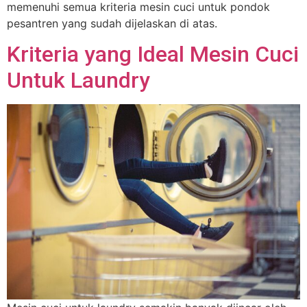
memenuhi semua kriteria mesin cuci untuk pondok
pesantren yang sudah dijelaskan di atas.
Kriteria yang Ideal Mesin Cuci
Untuk Laundry