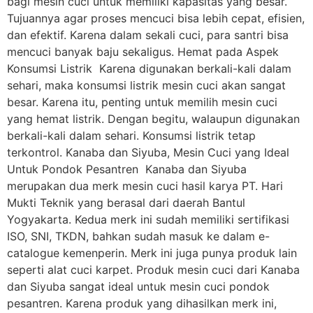
bagi mesin cuci untuk memiliki kapasitas yang besar.
Tujuannya agar proses mencuci bisa lebih cepat, efisien,
dan efektif. Karena dalam sekali cuci, para santri bisa
mencuci banyak baju sekaligus. Hemat pada Aspek
Konsumsi Listrik Karena digunakan berkali-kali dalam
sehari, maka konsumsi listrik mesin cuci akan sangat
besar. Karena itu, penting untuk memilih mesin cuci
yang hemat listrik. Dengan begitu, walaupun digunakan
berkali-kali dalam sehari. Konsumsi listrik tetap
terkontrol. Kanaba dan Siyuba, Mesin Cuci yang Ideal
Untuk Pondok Pesantren Kanaba dan Siyuba
merupakan dua merk mesin cuci hasil karya PT. Hari
Mukti Teknik yang berasal dari daerah Bantul
Yogyakarta. Kedua merk ini sudah memiliki sertifikasi
ISO, SNI, TKDN, bahkan sudah masuk ke dalam e-
catalogue kemenperin. Merk ini juga punya produk lain
seperti alat cuci karpet. Produk mesin cuci dari Kanaba
dan Siyuba sangat ideal untuk mesin cuci pondok
pesantren. Karena produk yang dihasilkan merk ini,