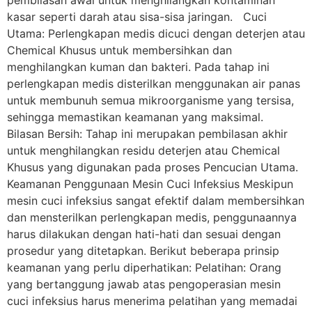
pembilasan awal untuk menghilangkan kontaminan
kasar seperti darah atau sisa-sisa jaringan. Cuci
Utama: Perlengkapan medis dicuci dengan deterjen atau
Chemical Khusus untuk membersihkan dan
menghilangkan kuman dan bakteri. Pada tahap ini
perlengkapan medis disterilkan menggunakan air panas
untuk membunuh semua mikroorganisme yang tersisa,
sehingga memastikan keamanan yang maksimal.
Bilasan Bersih: Tahap ini merupakan pembilasan akhir
untuk menghilangkan residu deterjen atau Chemical
Khusus yang digunakan pada proses Pencucian Utama.
Keamanan Penggunaan Mesin Cuci Infeksius Meskipun
mesin cuci infeksius sangat efektif dalam membersihkan
dan mensterilkan perlengkapan medis, penggunaannya
harus dilakukan dengan hati-hati dan sesuai dengan
prosedur yang ditetapkan. Berikut beberapa prinsip
keamanan yang perlu diperhatikan: Pelatihan: Orang
yang bertanggung jawab atas pengoperasian mesin
cuci infeksius harus menerima pelatihan yang memadai