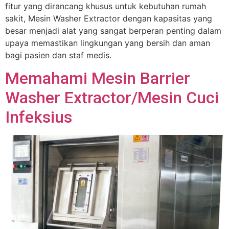
fitur yang dirancang khusus untuk kebutuhan rumah
sakit, Mesin Washer Extractor dengan kapasitas yang
besar menjadi alat yang sangat berperan penting dalam
upaya memastikan lingkungan yang bersih dan aman
bagi pasien dan staf medis.
Memahami Mesin Barrier
Washer Extractor/Mesin Cuci
Infeksius