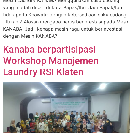
Mesin Laundry KANABA Menggunakan suku cadang
yang mudah dicari di kota Bapak/Ibu. Jadi Bapak/Ibu
tidak perlu Khawatir dengan ketersediaan suku cadang.
Itulah 7 Alasan mengapa harus berinfestasi pada Mesin
KANABA. Jadi, kenapa masih ragu untuk berinvestasi
dengan Mesin KANABA?
Kanaba berpartisipasi
Workshop Manajemen
Laundry RSI Klaten