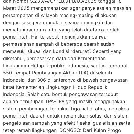
dan Nomor S.233/A/G/PLB.01/B/03/2025 tanggal 18
Maret 2025 mengamanatkan agar penyelesaian masalah
persampahan di wilayah masing-masing dilakukan
dengan sesegera mungkin, seaman mungkin dan
mematuhi rambu-rambu yang telah ditetapkan oleh
pemerintah. Hal tersebut menunjukkan bahwa
permasalahan sampah di beberapa daerah sudah
memasuki situasi dan kondisi “darurat”. Seperti yang
diketahui, berdasarkan data dari Kementerian
Lingkungan Hidup Republik Indonesia, saat ini terdapat
550 Tempat Pembuangan Akhir (TPA) di seluruh
Indonesia, dan 306 di antaranya di bawah pengawasan
ketat Kementerian Lingkungan Hidup Republik
Indonesia. Salah satu bentuk pengawasan tersebut
adalah penutupan TPA-TPA yang masih menggunakan
sistem pembuangan terbuka. Tiga hal di atas, memaksa
pemerintah daerah untuk menemukan solusi dan sistem
pengelolaan sampah yang efektif sekaligus efisien serta
tetap ramah lingkungan. DONGSO: Dari Kulon Progo