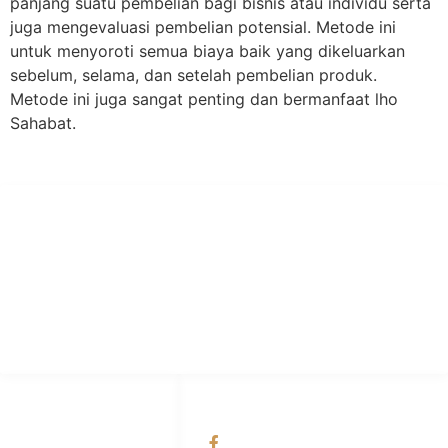
panjang suatu pembelian bagi bisnis atau individu serta
juga mengevaluasi pembelian potensial. Metode ini
untuk menyoroti semua biaya baik yang dikeluarkan
sebelum, selama, dan setelah pembelian produk.
Metode ini juga sangat penting dan bermanfaat lho
Sahabat.
PT Hari Mukti Teknik
Pabrik Mesin Laundry Industri Rumah Sakit, Hotel dan Pondok
Pesantren.
HUBUNGI KAMI
OUR NETWORKS
Admin Marketing
Facebook KANABA