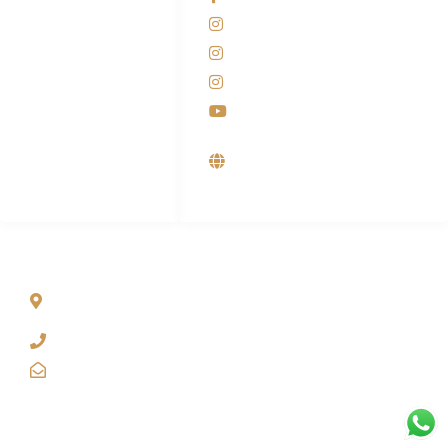
081-225-800-388
Instagram KANABA
M. Haka
Instagram SIYUBA
(Marketing) 0812-
9090-5709
Instagram DONG SO
Customer Care
Youtube
0812-9090-4709
Supplier, Distributor &
Produsen Mesin Laundry
Industri
ALAMAT
Jl. Wonosari KM 8.5 Kuden RT 02, Sitimulyo, Piyungan
Bantul
(0274) 4536 274
kanaba.marketing@gmail.com