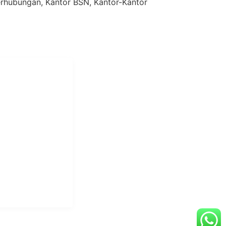
Perhubungan, Kantor BSN, Kantor-Kantor
i Mukti
aundry Industri
Hotel dan Pondok