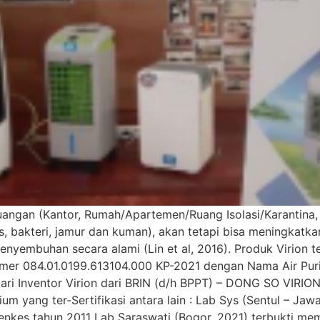
uangan (Kantor, Rumah/Apartemen/Ruang Isolasi/Karantina,
s, bakteri, jamur dan kuman), akan tetapi bisa meningkatka
yembuhan secara alami (Lin et al, 2016). Produk Virion t
nomer 084.01.0199.613104.000 KP-2021 dengan Nama Air Puri
ari Inventor Virion dari BRIN (d/h BPPT) – DONG SO VIRION 
ium yang ter-Sertifikasi antara lain : Lab Sys (Sentul – J
nkes tahun 2011 Lab Saraswati (Bogor, 2021) terbukti m