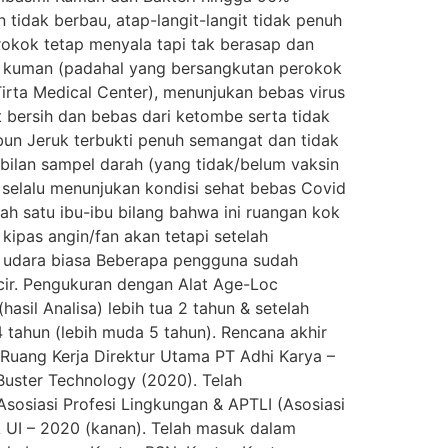
tidak berbau, atap-langit-langit tidak penuh
, rokok tetap menyala tapi tak berasap dan
an kuman (padahal yang bersangkutan perokok
Tirta Medical Center), menunjukan bebas virus
 bersih dan bebas dari ketombe serta tidak
un Jeruk terbukti penuh semangat dan tidak
mbilan sampel darah (yang tidak/belum vaksin
 selalu menunjukan kondisi sehat bebas Covid
lah satu ibu-ibu bilang bahwa ini ruangan kok
kipas angin/fan akan tetapi setelah
– udara biasa Beberapa pengguna sudah
cir. Pengukuran dengan Alat Age-Loc
il Analisa) lebih tua 2 tahun & setelah
tahun (lebih muda 5 tahun). Rencana akhir
i Ruang Kerja Direktur Utama PT Adhi Karya –
uster Technology (2020). Telah
sosiasi Profesi Lingkungan & APTLI (Asosiasi
 UI – 2020 (kanan). Telah masuk dalam