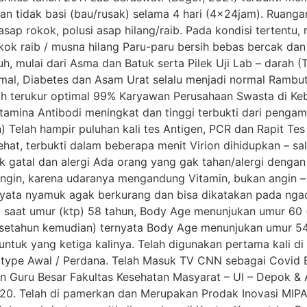
n tidak basi (bau/rusak) selama 4 hari (4x24jam). Ruangan 
asap rokok, polusi asap hilang/raib. Pada kondisi tertentu
okok raib / musna hilang Paru-paru bersih bebas bercak d
, mulai dari Asma dan Batuk serta Pilek Uji Lab – darah (
rmal, Diabetes dan Asam Urat selalu menjadi normal Rambut
ah terukur optimal 99% Karyawan Perusahaan Swasta di Keb
stamina Antibodi meningkat dan tinggi terbukti dari penga
 Telah hampir puluhan kali tes Antigen, PCR dan Rapit Tes
ehat, terbukti dalam beberapa menit Virion dihidupkan – sa
k gatal dan alergi Ada orang yang gak tahan/alergi dengan 
ngin, karena udaranya mengandung Vitamin, bukan angin 
nyata nyamuk agak berkurang dan bisa dikatakan pada nga
aat umur (ktp) 58 tahun, Body Age menunjukan umur 60 (has
(setahun kemudian) ternyata Body Age menunjukan umur 54 
untuk yang ketiga kalinya. Telah digunakan pertama kali d
otype Awal / Perdana. Telah Masuk TV CNN sebagai Covid B
 Guru Besar Fakultas Kesehatan Masyarat – UI – Depok & A
020. Telah di pamerkan dan Merupakan Prodak Inovasi MIPA