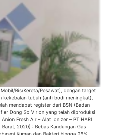
 Mobil/Bis/Kereta/Pesawat), dengan target
n kekebalan tubuh (anti bodi meningkat),
elah mendapat register dari BSN (Badan
fier Dong So Virion yang telah diproduksi
Anion Fresh Air – Alat Ionizer – PT HARI
awa Barat, 2020) : Bebas Kandungan Gas
embasmi Kuman dan Bakteri hingga 96%