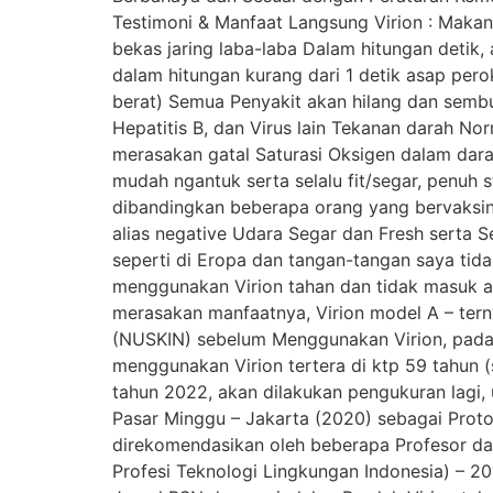
Testimoni & Manfaat Langsung Virion : Makana
bekas jaring laba-laba Dalam hitungan detik, 
dalam hitungan kurang dari 1 detik asap per
berat) Semua Penyakit akan hilang dan sembuh
Hepatitis B, dan Virus lain Tekanan darah No
merasakan gatal Saturasi Oksigen dalam dar
mudah ngantuk serta selalu fit/segar, penuh 
dibandingkan beberapa orang yang bervaksin)
alias negative Udara Segar dan Fresh serta S
seperti di Eropa dan tangan-tangan saya tida
menggunakan Virion tahan dan tidak masuk a
merasakan manfaatnya, Virion model A – ter
(NUSKIN) sebelum Menggunakan Virion, pada s
menggunakan Virion tertera di ktp 59 tahun 
tahun 2022, akan dilakukan pengukuran lagi, 
Pasar Minggu – Jakarta (2020) sebagai Prot
direkomendasikan oleh beberapa Profesor dan
Profesi Teknologi Lingkungan Indonesia) – 2