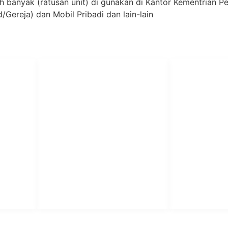
ah banyak (ratusan unit) di gunakan di Kantor Kementrian 
Gereja) dan Mobil Pribadi dan lain-lain
PT Har
HUBUNGI KAMI
Admin Marketing 081-225-800-
Teknik
A
388
A
M. Haka (Marketing) 0812-
Pabrik Mesin L
9090-5709
Rumah Sakit, 
SO
Pesantren.
Customer Care 0812-9090-
4709
or &
aundry