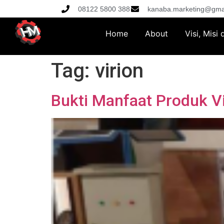
08122 5800 388
kanaba.marketing@gma
Home
About
Visi, Misi
Tag:
virion
Bukti Manfaat Produk Vi