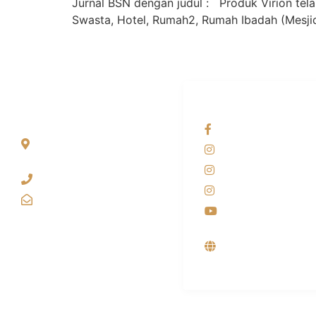
Jurnal BSN dengan judul : Produk Virion tel
Swasta, Hotel, Rumah2, Rumah Ibadah (Mesjid/
ALAMAT
OUR NETWORKS
Jl. Wonosari KM 8.5
Facebook KANAB
Kuden RT 02, Sitimulyo,
Instagram KANAB
Piyungan Bantul
Instagram SIYUBA
(0274) 4536 274
Instagram DONG 
kanaba.marketing@gmail.com
Youtube
Supplier, Distribut
Produsen Mesin L
Industri