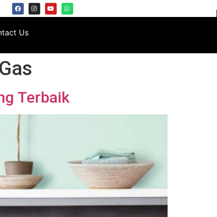
tact Us
 Gas
ng Terbaik