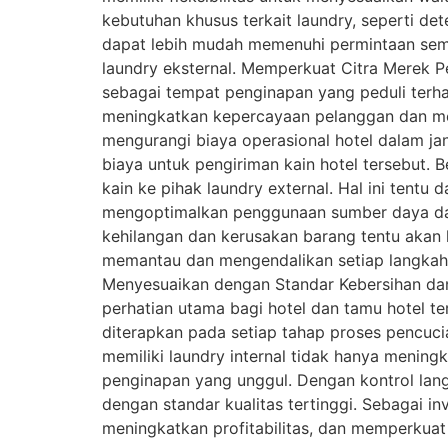
kebutuhan khusus terkait laundry, seperti det
dapat lebih mudah memenuhi permintaan sem
laundry eksternal. Memperkuat Citra Merek P
sebagai tempat penginapan yang peduli ter
meningkatkan kepercayaan pelanggan dan memi
mengurangi biaya operasional hotel dalam ja
biaya untuk pengiriman kain hotel tersebut. B
kain ke pihak laundry external. Hal ini tentu
mengoptimalkan penggunaan sumber daya dan 
kehilangan dan kerusakan barang tentu akan leb
memantau dan mengendalikan setiap langkah d
Menyesuaikan dengan Standar Kebersihan da
perhatian utama bagi hotel dan tamu hotel te
diterapkan pada setiap tahap proses pencuc
memiliki laundry internal tidak hanya menin
penginapan yang unggul. Dengan kontrol langs
dengan standar kualitas tertinggi. Sebagai in
meningkatkan profitabilitas, dan memperkuat 