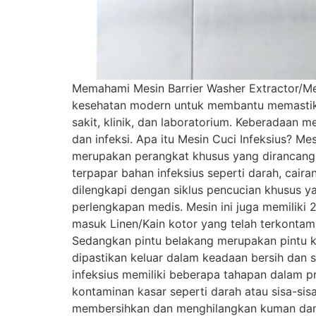
Memahami Mesin Barrier Washer Extractor/Mes
kesehatan modern untuk membantu memastikan
sakit, klinik, dan laboratorium. Keberadaan m
dan infeksi. Apa itu Mesin Cuci Infeksius? Mes
merupakan perangkat khusus yang dirancang 
terpapar bahan infeksius seperti darah, caira
dilengkapi dengan siklus pencucian khusus y
perlengkapan medis. Mesin ini juga memiliki
masuk Linen/Kain kotor yang telah terkontamin
Sedangkan pintu belakang merupakan pintu kel
dipastikan keluar dalam keadaan bersih dan st
infeksius memiliki beberapa tahapan dalam pr
kontaminan kasar seperti darah atau sisa-si
membersihkan dan menghilangkan kuman dan 