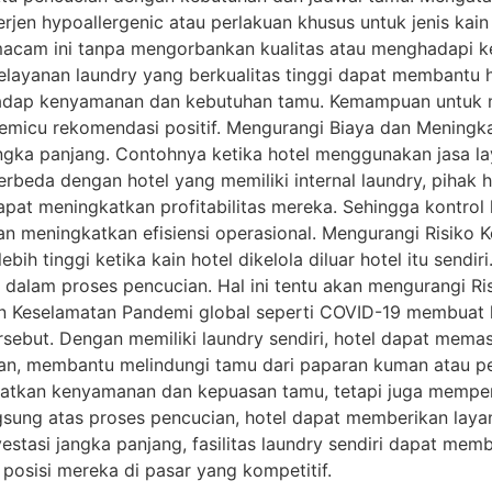
erjen hypoallergenic atau perlakuan khusus untuk jenis kain 
acam ini tanpa mengorbankan kualitas atau menghadapi k
elayanan laundry yang berkualitas tinggi dapat membantu
hadap kenyamanan dan kebutuhan tamu. Kemampuan untuk m
cu rekomendasi positif. Mengurangi Biaya dan Meningkatka
ngka panjang. Contohnya ketika hotel menggunakan jasa l
erbeda dengan hotel yang memiliki internal laundry, pihak 
 dapat meningkatkan profitabilitas mereka. Sehingga kontrol
meningkatkan efisiensi operasional. Mengurangi Risiko Ke
ih tinggi ketika kain hotel dikelola diluar hotel itu sendir
alam proses pencucian. Hal ini tentu akan mengurangi Ris
n Keselamatan Pandemi global seperti COVID-19 membuat 
rsebut. Dengan memiliki laundry sendiri, hotel dapat mema
ian, membantu melindungi tamu dari paparan kuman atau pe
gkatkan kenyamanan dan kepuasan tamu, tetapi juga memperk
ung atas proses pencucian, hotel dapat memberikan layanan
vestasi jangka panjang, fasilitas laundry sendiri dapat me
posisi mereka di pasar yang kompetitif.