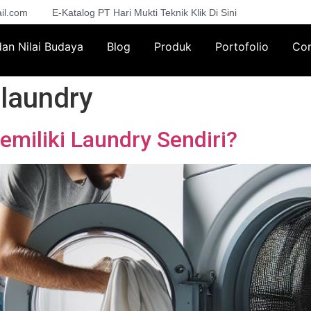
il.com
E-Katalog PT Hari Mukti Teknik Klik Di Sini
 dan Nilai Budaya
Blog
Produk
Portofolio
Con
 laundry
miliki Laundry Sendiri?