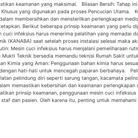
stikan keamanan yang maksimal. Bilasan Bersih: Tahap ini
al Khusus yang digunakan pada proses Pencucian Utama. 
if dalam membersihkan dan mensterilkan perlengkapan medi
tetapkan. Berikut beberapa prinsip keamanan yang perlu di
 cuci infeksius harus menerima pelatihan yang memadai d
knik (KANABA) saat setelah proses instalasi selesai maka ak
tin: Mesin cuci infeksius harus menjalani pemeliharaan ruti
ri Mukti Teknik bersedia memandu teknisi Rumah Sakit unt
han Kimia yang Aman: Penggunaan bahan kimia harus sesu
n dengan hati-hati untuk mencegah paparan berbahaya. Pel
atan pelindung diri seperti sarung tangan, kacamata pelin
dalam memastikan kebersihan dan keamanan perlengkapan me
tikan prinsip keamanan, penggunaan mesin cuci infeksius
staf dan pasien. Oleh karena itu, penting untuk memahami 