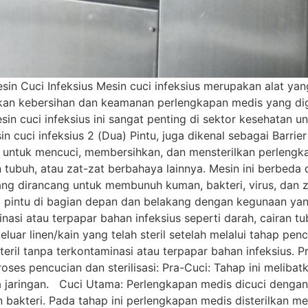
in Cuci Infeksius Mesin cuci infeksius merupakan alat ya
 kebersihan dan keamanan perlengkapan medis yang digun
esin cuci infeksius ini sangat penting di sektor kesehatan 
in cuci infeksius 2 (Dua) Pintu, juga dikenal sebagai Barrie
untuk mencuci, membersihkan, dan mensterilkan perlengka
n tubuh, atau zat-zat berbahaya lainnya. Mesin ini berbeda
ang dirancang untuk membunuh kuman, bakteri, virus, dan 
 2 pintu di bagian depan dan belakang dengan kegunaan ya
asi atau terpapar bahan infeksius seperti darah, cairan tu
uar linen/kain yang telah steril setelah melalui tahap pen
eril tanpa terkontaminasi atau terpapar bahan infeksius. P
oses pencucian dan sterilisasi: Pra-Cuci: Tahap ini melib
sa jaringan. Cuci Utama: Perlengkapan medis dicuci dengan
bakteri. Pada tahap ini perlengkapan medis disterilkan 