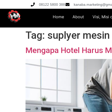
08122 5800 388
kanaba.marketing@gma
Home
About
Visi, Misi
Tag:
suplyer mesin
Mengapa Hotel Harus Me