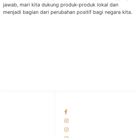
jawab, mari kita dukung produk-produk lokal dan
menjadi bagian dari perubahan positif bagi negara kita.
PT Hari Mukti Teknik
Pabrik Mesin Laundry Industri Rumah Sakit, Hotel dan Pondok
Pesantren.
HUBUNGI KAMI
OUR NETWORKS
Admin Marketing
Facebook KANABA
081-225-800-388
Instagram KANABA
M. Haka
Instagram SIYUBA
(Marketing) 0812-
9090-5709